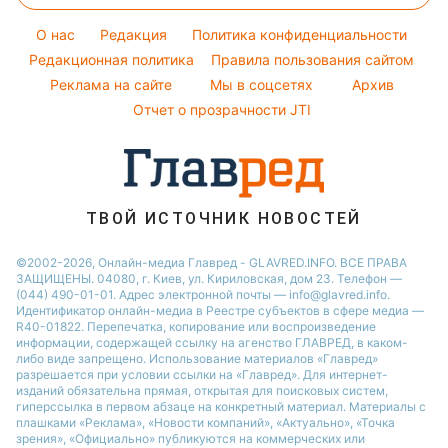
Настя Каменских
Легкие десерты
Погода на сегодня
O нас
Редакция
Политика конфиденциальности
Напитки
Погода на завтра
Редакционная политика
Правила пользования сайтом
Праздничное меню
Реклама на сайте
Мы в соцсетях
Архив
Пылевая буря
Отчет о прозрачности JTI
ТВОЙ ИСТОЧНИК НОВОСТЕЙ
©2002-2026, Онлайн-медиа Главред - GLAVRED.INFO. ВСЕ ПРАВА
ЗАЩИЩЕНЫ. 04080, г. Киев, ул. Кириловская, дом 23. Телефон —
(044) 490-01-01. Адрес электронной почты — info@glavred.info.
Идентификатор онлайн-медиа в Реестре cубъектов в сфере медиа —
R40-01822.
Перепечатка, копирование или воспроизведение
информации, содержащей ссылку на агенство ГЛАВРЕД, в каком-
либо виде запрещено. Использование материалов «Главред»
разрешается при условии ссылки на «Главред». Для интернет-
изданий обязательна прямая, открытая для поисковых систем,
гиперссылка в первом абзаце на конкретный материал. Материалы с
плашками «Реклама», «Новости компаний», «Актуально», «Точка
зрения», «Официально» публикуются на коммерческих или