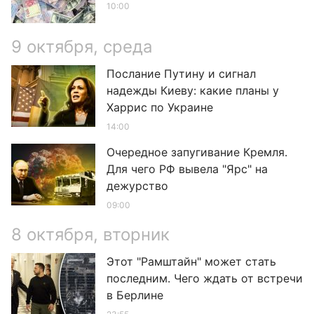
10:00
9 октября, среда
Послание Путину и сигнал
надежды Киеву: какие планы у
Харрис по Украине
14:00
Очередное запугивание Кремля.
Для чего РФ вывела "Ярс" на
дежурство
09:00
8 октября, вторник
Этот "Рамштайн" может стать
последним. Чего ждать от встречи
в Берлине