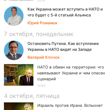
23:55
Как Украина может вступить в НАТО и
что будет с 5-й статьей Альянса
08
Юрий Романюк
7 октября, понедельник
Остановить Путина. Как вступление
Украины в НАТО видят на Западе
19
Валерий Клочок
НАТО в обмен на территории: что
навязывают Украине и чем опасен
сценарий
13:00
4 октября, пятница
Израиль против Ирана. Вспыхнет