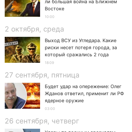
ли большая война на Ближнем
Востоке
10:00
2 октября, среда
Выход ВСУ из Угледара. Какие
риски несет потеря города, за
который сражались 2 года
18:09
27 сентября, пятница
Будет удар на опережение: Олег
Жданов ответил, применит ли РФ
ядерное оружие
03:00
26 сентября, четверг