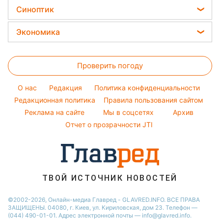
Новости Ровно
Все о сале
Красивый маникюр
Синоптик
Ольга Сумская
Простые блюда
Новости Одессы
Уборка
Модные ошибки
Филипп Киркоров
Прогноз погоды
Легкие десерты
Экономика
Новости Запорожья
Авто
Новости моды
Елена Зеленская
Магнитные бури
Напитки
Новости Харькова
Цены на продукты
Стирка
Ани Лорак
Погода на сегодня
Праздничное меню
Новости Львова
Проверить погоду
Денежная помощь
Комнатные растения
Кейт Миддлтон
Погода на завтра
Новости Полтавы
Тарифы
O нас
Редакция
Политика конфиденциальности
Пылевая буря
Новости Днепра
Курс валют
Редакционная политика
Правила пользования сайтом
Реклама на сайте
Мы в соцсетях
Архив
Отчет о прозрачности JTI
ТВОЙ ИСТОЧНИК НОВОСТЕЙ
©2002-2026, Онлайн-медиа Главред - GLAVRED.INFO. ВСЕ ПРАВА
ЗАЩИЩЕНЫ. 04080, г. Киев, ул. Кириловская, дом 23. Телефон —
(044) 490-01-01. Адрес электронной почты — info@glavred.info.