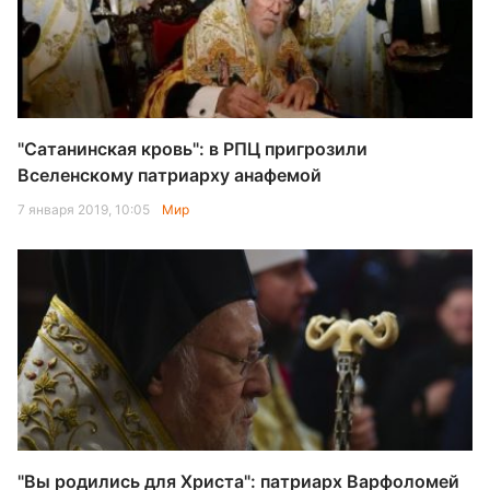
"Сатанинская кровь": в РПЦ пригрозили
Вселенскому патриарху анафемой
7 января 2019, 10:05
Мир
"Вы родились для Христа": патриарх Варфоломей