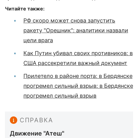
Читайте также:
РФ скоро может снова запустить
ракету "Орешник": аналитики назвали
цели врага
Как Путин убивал своих противников: в
США рассекретили важный документ
Прилетело в районе порта: в Бердянске
прогремел сильный взрыв: в Бердянске
прогремел сильный взрыв
СПРАВКА
Движение "Атеш"