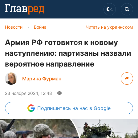
Новости
›
Война
Читать на украинском
Армия РФ готовится к новому
наступлению: партизаны назвали
вероятное направление
Марина Фурман
23 ноября 2024, 12:48
Подпишитесь
на нас в Google