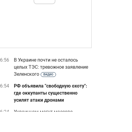
6:56
В Украине почти не осталось
целых ТЭС: тревожное заявление
Зеленского
видео
6:54
РФ объявила "свободную охоту":
где оккупанты существенно
усилят атаки дронами
6:24
Украинцам могут массово
отменить бронирование за сутки:
юрист назвал причину