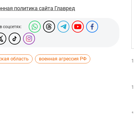
нная политика сайта Главред
в соцсетях:
ская область
военная агрессия РФ
1
1
1