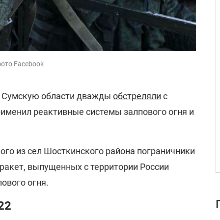
фото Facebook
я, Сумскую области дважды
обстреляли
с
рименил реактивные системы залпового огня и
ного из сел Шосткинского района пограничники
ракет, выпущенных с территории России
ового огня.
22