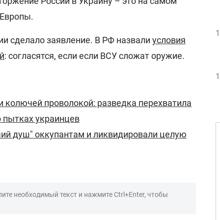
торжение России в Украину – это на самом
 Европы.
1
ии сделало заявление. В РФ назвали
условия
й
: согласятся, если если ВСУ сложат оружие.
1
и колючей проволокой: разведка перехватила
о пытках украинцев
чий душ" оккупантам и ликвидировали целую
ите необходимый текст и нажмите Ctrl+Enter, чтобы