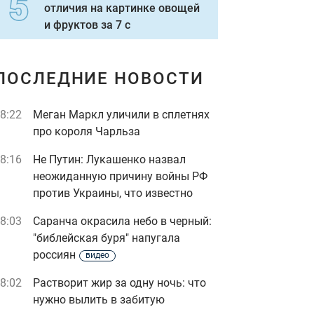
отличия на картинке овощей
и фруктов за 7 с
ПОСЛЕДНИЕ НОВОСТИ
8:22
Меган Маркл уличили в сплетнях
про короля Чарльза
8:16
Не Путин: Лукашенко назвал
неожиданную причину войны РФ
против Украины, что известно
8:03
Саранча окрасила небо в черный:
"библейская буря" напугала
россиян
видео
8:02
Растворит жир за одну ночь: что
нужно вылить в забитую