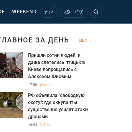
ОЕ
WEEKEND
+19°
УКР
ГЛАВНОЕ ЗА ДЕНЬ
Ещё
Пришли сотни людей, и
даже слетелись птицы: в
Киеве попрощались с
Алексеем Юковым
17:56
Украина
РФ объявила "свободную
охоту": где оккупанты
существенно усилят атаки
дронами
16:54
Война