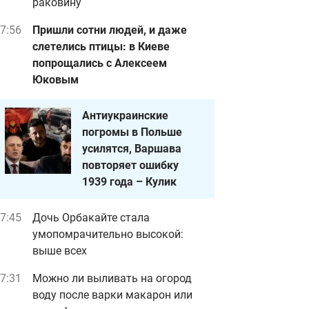
раковину
7:56
Пришли сотни людей, и даже
слетелись птицы: в Киеве
попрощались с Алексеем
Юковым
Антиукраинские
погромы в Польше
усилятся, Варшава
повторяет ошибку
1939 года – Кулик
7:45
Дочь Орбакайте стала
умопомрачительно высокой:
выше всех
7:31
Можно ли выливать на огород
воду после варки макарон или