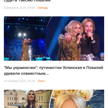
судить Таисию Повалий
6 февраля 2025, 18:54
Звёзды
"Мы украиночки": путинистки Успенская и Повалий
удивили совместным...
24 января 2025, 10:24
Stars