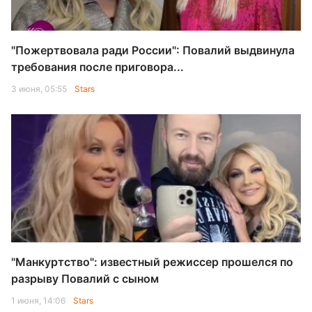
"Пожертвовала ради России": Повалий выдвинула
требования после приговора...
3 июня, 05:55
Stars
"Манкуртство": известный режиссер прошелся по
разрыву Повалий с сыном
1 июня, 14:06
Stars