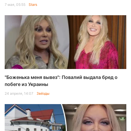
7 мая, 05:55
Stars
"Боженька меня вывез": Повалий выдала бред о
побеге из Украины
24 апреля, 14:07
Звёзды