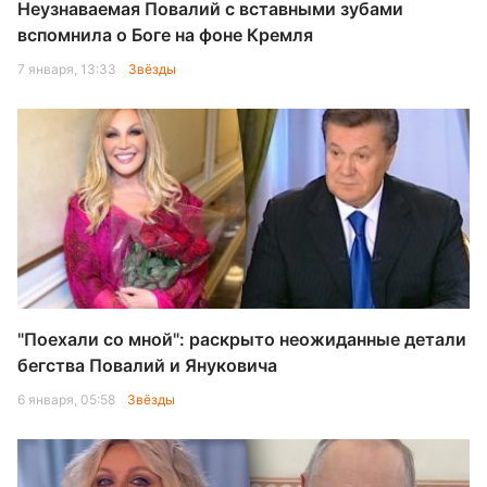
Неузнаваемая Повалий с вставными зубами
вспомнила о Боге на фоне Кремля
7 января, 13:33
Звёзды
"Поехали со мной": раскрыто неожиданные детали
бегства Повалий и Януковича
6 января, 05:58
Звёзды