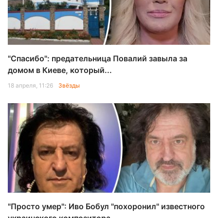
"Спасибо": предательница Повалий завыла за
домом в Киеве, который...
18 апреля, 11:26
Звёзды
"Просто умер": Иво Бобул "похоронил" известного