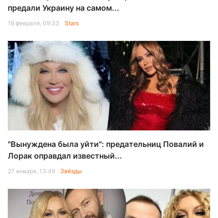
предали Украину на самом...
19 февраля, 09:33
Stars
"Вынуждена была уйти": предательниц Повалий и
Лорак оправдал известный...
27 января, 13:49
Звёзды