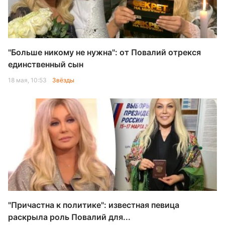
"Больше никому не нужна": от Повалий отрекся
единственный сын
18 мая, 10:53
Звёзды
"Причастна к политике": известная певица
раскрыла роль Повалий для...