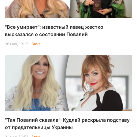
"Все умирает": известный певец жестко
высказался о состоянии Повалий
26 мая, 13:12
Stars
"Тая Повалий сказала": Кудлай раскрыла подставу
от предательницы Украины
21 мая, 13:52
Stars