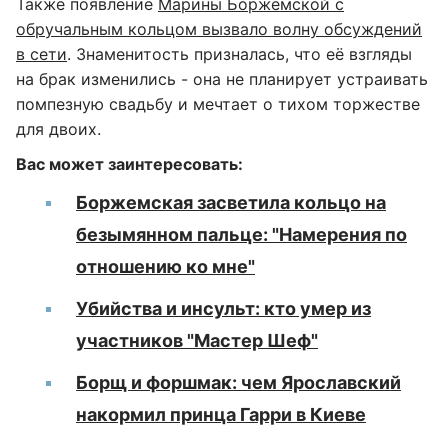
Также появление
Марины Боржемской с
обручальным кольцом вызвало волну обсуждений
в сети
. Знаменитость призналась, что её взгляды
на брак изменились - она не планирует устраивать
помпезную свадьбу и мечтает о тихом торжестве
для двоих.
Вас может заинтересовать:
Боржемская засветила кольцо на
безымянном пальце: "Намерения по
отношению ко мне"
Убийства и инсульт: кто умер из
участников "Мастер Шеф"
Борщ и форшмак: чем Ярославский
накормил принца Гарри в Киеве