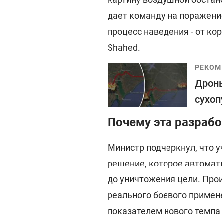
дает команду на поражение
процесс наведения - от ко
Shahed.
РЕКОМ
Дроны
сухоп
Почему эта разраб
Министр подчеркнул, что 
решение, которое автомати
до уничтожения цели. Прои
реального боевого примене
показателем нового темпа