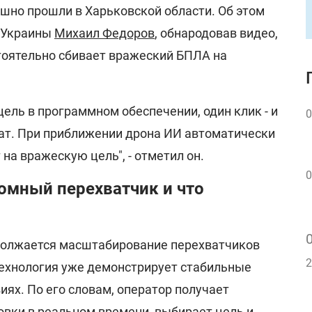
ешно прошли в Харьковской области. Об этом
 Украины
Михаил Федоров
, обнародовав видео,
тоятельно сбивает вражеский БПЛА на
ель в программном обеспечении, один клик - и
0
ват. При приближении дрона ИИ автоматически
 на вражескую цель", - отметил он.
0
омный перехватчик и что
должается масштабирование перехватчиков
2
 технология уже демонстрирует стабильные
иях. По его словам, оператор получает
овки в реальном времени, выбирает цель и