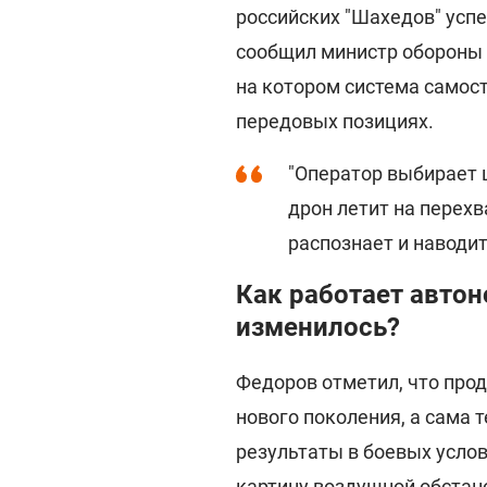
российских "Шахедов" усп
сообщил министр обороны
на котором система самос
передовых позициях.
"Оператор выбирает ц
дрон летит на перех
распознает и наводит
Как работает автон
изменилось?
Федоров отметил, что про
нового поколения, а сама
результаты в боевых услов
картину воздушной обстан