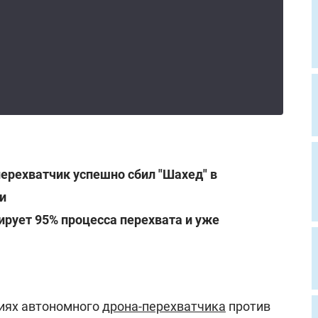
ерехватчик успешно сбил "Шахед" в
и
рует 95% процесса перехвата и уже
иях автономного
дрона-перехватчика
против