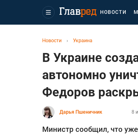
НОВОСТИ
М
Новости
›
Украина
В Украине созд
автономно унич
Федоров раскр
Дарья Пшеничник
8 
Министр сообщил, что уж