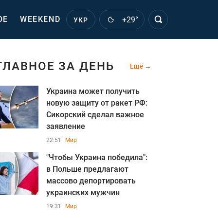
ОЕ
WEEKEND
+29°
УКР
ГЛАВНОЕ ЗА ДЕНЬ
Ещё
Украина может получить
новую защиту от ракет РФ:
Сикорский сделал важное
заявление
22:51
Мир
"Чтобы Украина победила":
в Польше предлагают
массово депортировать
украинских мужчин
19:31
Мир