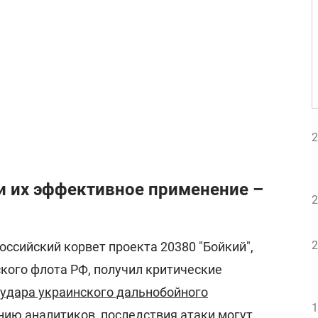
2
и их эффективное применение –
2
2
российский корвет проекта 20380 "Бойкий",
кого флота РФ, получил критические
удара украинского дальнобойного
1
ению аналитиков, последствия атаки могут