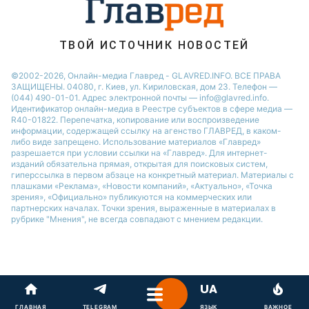
Виталий Козловский
Потап
ТВОЙ ИСТОЧНИК НОВОСТЕЙ
©2002-2026, Онлайн-медиа Главред - GLAVRED.INFO. ВСЕ ПРАВА
ЗАЩИЩЕНЫ. 04080, г. Киев, ул. Кириловская, дом 23. Телефон —
(044) 490-01-01. Адрес электронной почты — info@glavred.info.
Идентификатор онлайн-медиа в Реестре cубъектов в сфере медиа —
R40-01822.
Перепечатка, копирование или воспроизведение
информации, содержащей ссылку на агенство ГЛАВРЕД, в каком-
либо виде запрещено. Использование материалов «Главред»
разрешается при условии ссылки на «Главред». Для интернет-
изданий обязательна прямая, открытая для поисковых систем,
гиперссылка в первом абзаце на конкретный материал. Материалы с
плашками «Реклама», «Новости компаний», «Актуально», «Точка
зрения», «Официально» публикуются на коммерческих или
партнерских началах. Точки зрения, выраженные в материалах в
рубрике "Мнения", не всегда совпадают с мнением редакции.
ГЛАВНАЯ
TELEGRAM
ЯЗЫК
ВАЖНОЕ