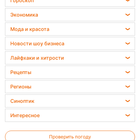
Гороскоп
Политика
против сорняков
Гороскоп на завтра
Отключения света
Экономика
Какая ошибка при поливе растений может их
Гороскоп на неделю
убить
Телеграм новости Украины
Денежная помощь
Мода и красота
Астролог Влад Росс
Дачники раскрыли секрет защиты от
Тарифы
вредителей - нужна 1 вещь
Советы от Андре Тана
Астролог Анжела Перл
Новости шоу бизнеса
Курс валют
Женские стрижки
Китайский гороскоп на завтра
Ольга Сумская
Цены на продукты
Лайфхаки и хитрости
Окрашивание волос
Гороскоп 2026
Филипп Киркоров
Авто
Красивый маникюр
Рецепты
Гороскоп Таро
Елена Зеленская
Стирка
Модные ошибки
Закуски
Ани Лорак
Регионы
Комнатные растения
Новости моды
Салаты
Кейт Миддлтон
Новости Харькова
Все о сале
Синоптик
Простые блюда
Алла Пугачева
Новости Полтавы
Уборка
Прогноз погоды
Легкие десерты
Интересное
Максим Галкин
Новости Львова
Магнитные бури
Напитки
Настя Каменских
Головоломки
Новости Сум
Погода на сегодня
Праздничное меню
Виталий Козловский
Проверить погоду
Тесты по картинке
Новости Днепра