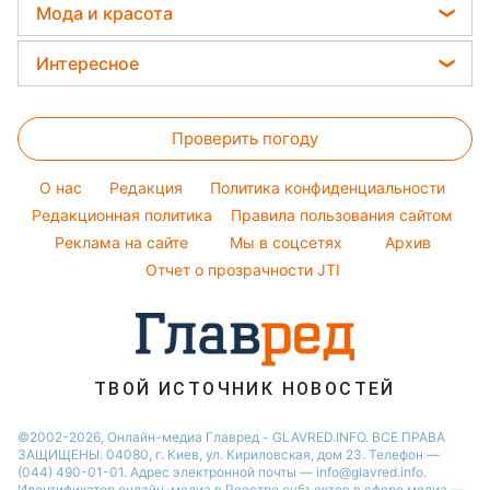
Новости Харькова
Елена Зеленская
Мода и красота
Погода на сегодня
Праздничное меню
Новости Львова
Ани Лорак
Женские стрижки
Погода на завтра
Интересное
Новости Полтавы
Кейт Миддлтон
Окрашивание волос
Пылевая буря
Головоломки
Новости Днепра
Алла Пугачева
Красивый маникюр
Проверить погоду
Тесты по картинке
Новости Сум
Максим Галкин
Модные ошибки
Оптические иллюзии
Новости Тернополя
Настя Каменских
O нас
Редакция
Политика конфиденциальности
Новости моды
Народные приметы
Редакционная политика
Новости Черкассы
Правила пользования сайтом
Виталий Козловский
Советы от Андре Тана
Реклама на сайте
Мы в соцсетях
Архив
Все о шоу-бизнесе
Новости Житомира
Потап
Отчет о прозрачности JTI
Новости Ровно
Новости Одессы
Новости Запорожья
ТВОЙ ИСТОЧНИК НОВОСТЕЙ
©2002-2026, Онлайн-медиа Главред - GLAVRED.INFO. ВСЕ ПРАВА
ЗАЩИЩЕНЫ. 04080, г. Киев, ул. Кириловская, дом 23. Телефон —
(044) 490-01-01. Адрес электронной почты — info@glavred.info.
Идентификатор онлайн-медиа в Реестре cубъектов в сфере медиа —