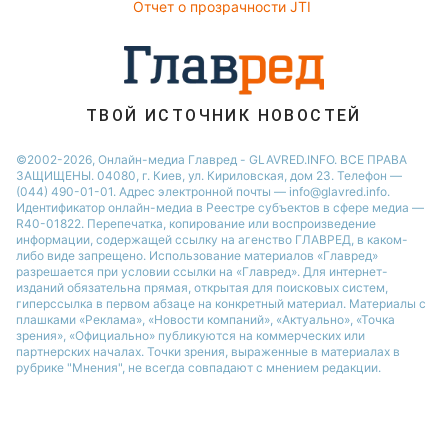
Отчет о прозрачности JTI
ТВОЙ ИСТОЧНИК НОВОСТЕЙ
©2002-2026, Онлайн-медиа Главред - GLAVRED.INFO. ВСЕ ПРАВА
ЗАЩИЩЕНЫ. 04080, г. Киев, ул. Кириловская, дом 23. Телефон —
(044) 490-01-01. Адрес электронной почты — info@glavred.info.
Идентификатор онлайн-медиа в Реестре cубъектов в сфере медиа —
R40-01822.
Перепечатка, копирование или воспроизведение
информации, содержащей ссылку на агенство ГЛАВРЕД, в каком-
либо виде запрещено. Использование материалов «Главред»
разрешается при условии ссылки на «Главред». Для интернет-
изданий обязательна прямая, открытая для поисковых систем,
гиперссылка в первом абзаце на конкретный материал. Материалы с
плашками «Реклама», «Новости компаний», «Актуально», «Точка
зрения», «Официально» публикуются на коммерческих или
партнерских началах. Точки зрения, выраженные в материалах в
рубрике "Мнения", не всегда совпадают с мнением редакции.