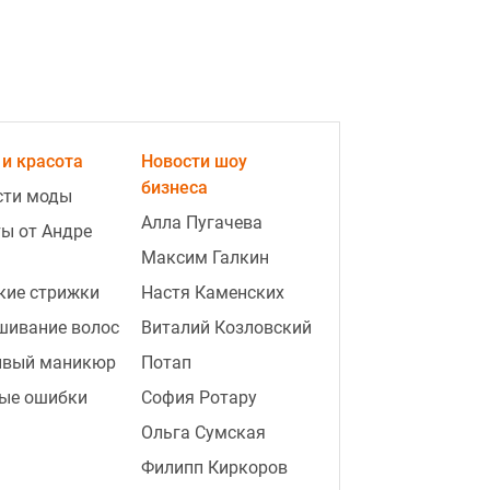
3:18
В Закарпатском ТЦК незаконно
списали с учета свыше 1,5 тыс
и красота
Новости шоу
мужчин: раскрыта схема
бизнеса
сти моды
3:15
"Arctic Express" важен как
Алла Пугачева
ы от Андре
прецедент: Гардус о решении
Максим Галкин
Британии по танкеру РФ
мнение
кие стрижки
Настя Каменских
3:07
"Был всегда": Брат Анджелины
шивание волос
Виталий Козловский
Джоли совершил каминг аут
ивый маникюр
Потап
видео
ые ошибки
София Ротару
2:37
Находка со свалки мусора
сделала семью миллионерами:
Ольга Сумская
что они отыскали
Филипп Киркоров