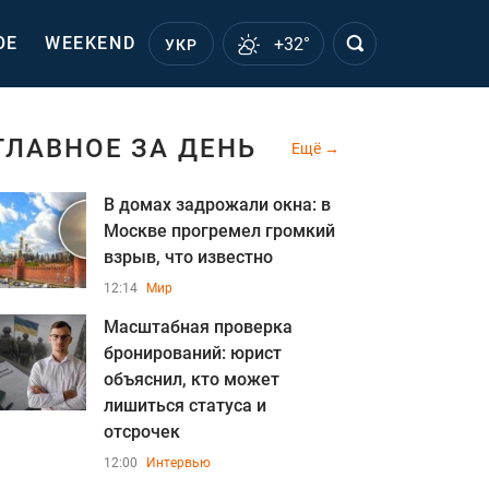
ОЕ
WEEKEND
+32°
УКР
ГЛАВНОЕ ЗА ДЕНЬ
Ещё
В домах задрожали окна: в
Москве прогремел громкий
взрыв, что известно
12:14
Мир
Масштабная проверка
бронирований: юрист
объяснил, кто может
лишиться статуса и
отсрочек
12:00
Интервью