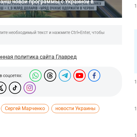
анш новой программы с Украиной в
1
ите необходимый текст и нажмите Ctrl+Enter, чтобы
нная политика сайта Главред
в соцсетях:
1
Сергей Марченко
новости Украины
1
1