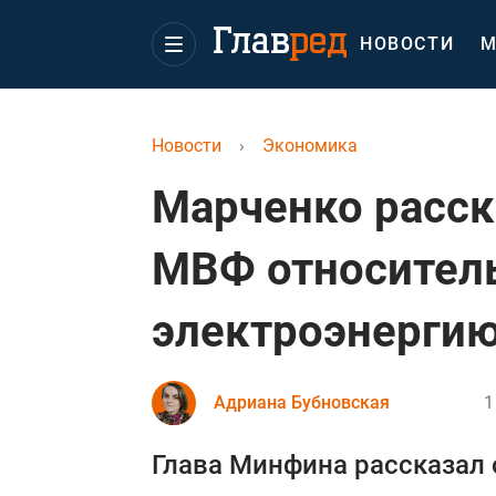
НОВОСТИ
М
Новости
›
Экономика
Марченко расск
МВФ относитель
электроэнерги
Адриана Бубновская
1
Глава Минфина рассказал 