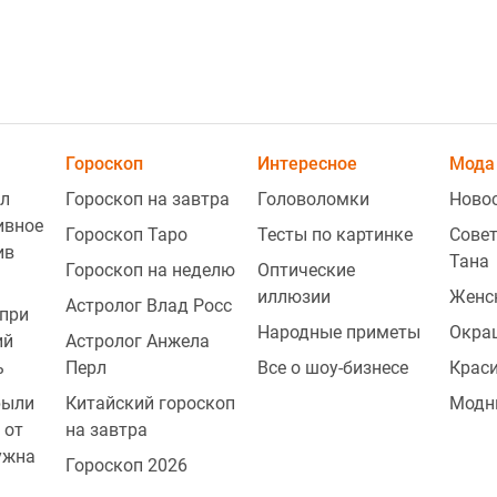
1
Гороскоп
Интересное
Мода 
л
Гороскоп на завтра
Головоломки
Ново
1
ивное
Гороскоп Таро
Тесты по картинке
Совет
ив
Тана
Гороскоп на неделю
Оптические
иллюзии
Женс
Астролог Влад Росс
при
1
Народные приметы
Окра
ий
Астролог Анжела
ь
Перл
Все о шоу-бизнесе
Крас
рыли
Китайский гороскоп
Модн
1
 от
на завтра
ужна
Гороскоп 2026