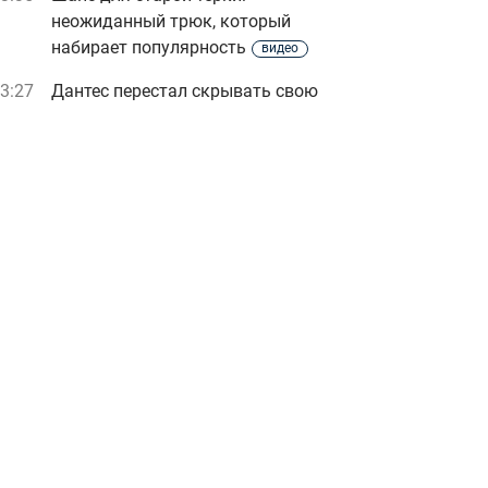
неожиданный трюк, который
набирает популярность
видео
3:27
Дантес перестал скрывать свою
девушку: как она выглядит
Реклама
ad