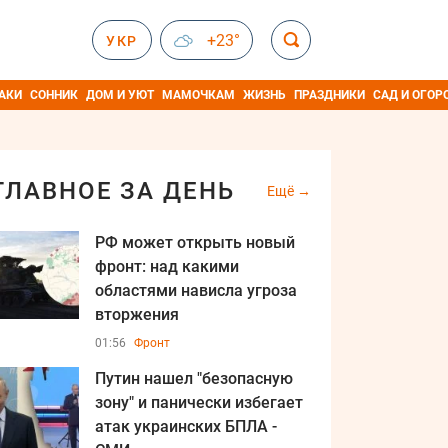
+23°
УКР
АКИ
СОННИК
ДОМ И УЮТ
МАМОЧКАМ
ЖИЗНЬ
ПРАЗДНИКИ
САД И ОГОР
ГЛАВНОЕ ЗА ДЕНЬ
Ещё
РФ может открыть новый
фронт: над какими
областями нависла угроза
вторжения
01:56
Фронт
Путин нашел "безопасную
зону" и панически избегает
атак украинских БПЛА -