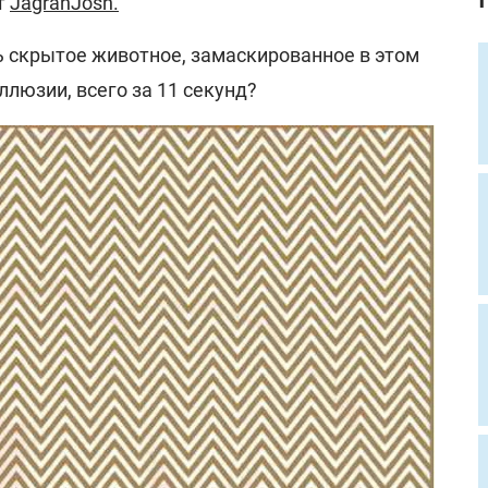
т
JagranJosh
.
 скрытое животное, замаскированное в этом
люзии, всего за 11 секунд?