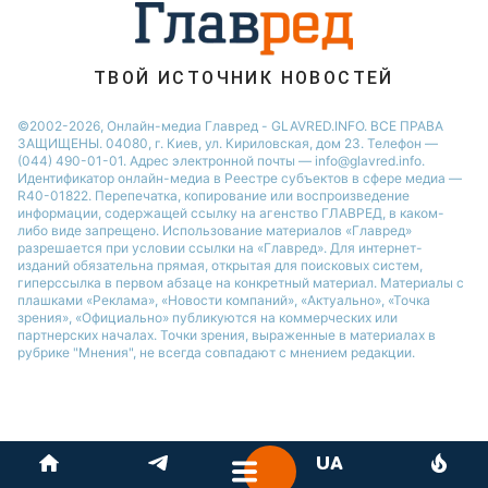
Новости Ровно
Новости Одессы
ТВОЙ ИСТОЧНИК НОВОСТЕЙ
Новости Запорожья
©2002-2026, Онлайн-медиа Главред - GLAVRED.INFO. ВСЕ ПРАВА
ЗАЩИЩЕНЫ. 04080, г. Киев, ул. Кириловская, дом 23. Телефон —
(044) 490-01-01. Адрес электронной почты — info@glavred.info.
Идентификатор онлайн-медиа в Реестре cубъектов в сфере медиа —
R40-01822.
Перепечатка, копирование или воспроизведение
информации, содержащей ссылку на агенство ГЛАВРЕД, в каком-
либо виде запрещено. Использование материалов «Главред»
разрешается при условии ссылки на «Главред». Для интернет-
изданий обязательна прямая, открытая для поисковых систем,
гиперссылка в первом абзаце на конкретный материал. Материалы с
плашками «Реклама», «Новости компаний», «Актуально», «Точка
зрения», «Официально» публикуются на коммерческих или
партнерских началах. Точки зрения, выраженные в материалах в
рубрике "Мнения", не всегда совпадают с мнением редакции.