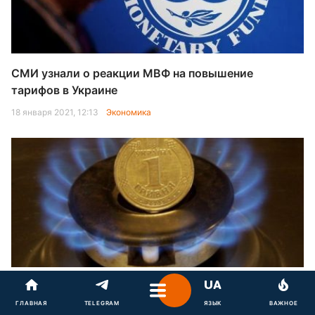
СМИ узнали о реакции МВФ на повышение
тарифов в Украине
18 января 2021, 12:13
Экономика
Тариф на газ снижен: в Кабмине объяснили все
нюансы
ГЛАВНАЯ
TELEGRAM
ЯЗЫК
ВАЖНОЕ