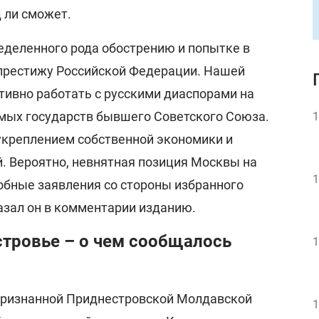
 ли сможет.
еделенного рода обострению и попытке в
 престижу Российской Федерации. Нашей
тивно работать с русскими диаспорами на
мых государств бывшего Советского Союза.
1
укреплением собственной экономики и
. Вероятно, невнятная позиция Москвы на
1
добные заявления со стороны избранного
азал он в комментарии изданию.
стровье – о чем сообщалось
1
епризнанной Приднестровской Молдавской
1