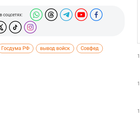
в соцсетях:
Госдума РФ
вывод войск
Совфед
1
1
1
1