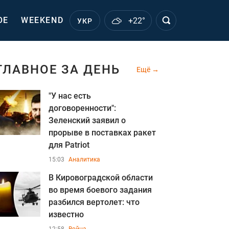
ОЕ
WEEKEND
+22°
УКР
ГЛАВНОЕ ЗА ДЕНЬ
Ещё
"У нас есть
договоренности":
Зеленский заявил о
прорыве в поставках ракет
для Patriot
15:03
Аналитика
В Кировоградской области
во время боевого задания
разбился вертолет: что
известно