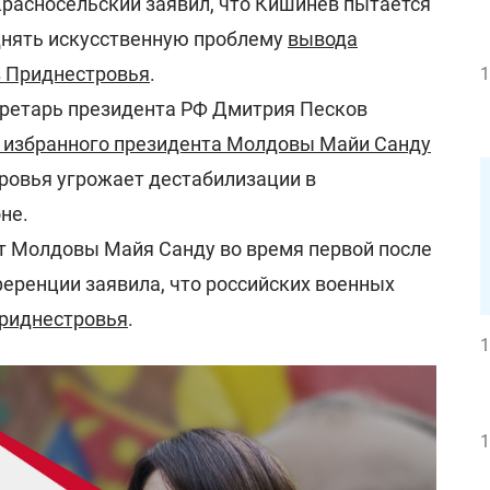
расносельский заявил, что Кишинев пытается
днять искусственную проблему
вывода
з Приднестровья
.
1
кретарь президента РФ Дмитрия Песков
 избранного президента Молдовы Майи Санду
ровья угрожает дестабилизации в
не.
т Молдовы Майя Санду во время первой после
еренции заявила, что российских военных
Приднестровья
.
1
1