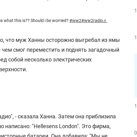
1
 what this is?? Should i be worried?
#ww2
#ww2radio
♬
1
го, что муж Ханны осторожно выгребал из ямы
 чем смог переместить и поднять загадочный
ред собой несколько электрических
верхности.
1
радио", - сказала Ханна. Затем она приблизила
 написано: "Hellesens London". Это фирма,
0
зисторные батареи. Она добавила: "Мы не