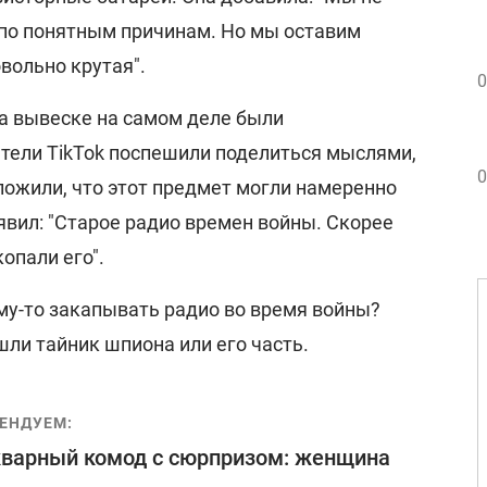
 по понятным причинам. Но мы оставим
овольно крутая".
0
на вывеске на самом деле были
тели TikTok поспешили поделиться мыслями,
0
ложили, что этот предмет могли намеренно
явил: "Старое радио времен войны. Скорее
опали его".
му-то закапывать радио во время войны?
шли тайник шпиона или его часть.
ЕНДУЕМ:
варный комод с сюрпризом: женщина