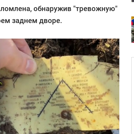
еломлена, обнаружив "тревожную"
оем заднем дворе.