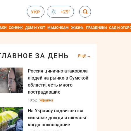
+29°
УКР
АКИ
СОННИК
ДОМ И УЮТ
МАМОЧКАМ
ЖИЗНЬ
ПРАЗДНИКИ
САД И ОГОР
ГЛАВНОЕ ЗА ДЕНЬ
Ещё
Россия цинично атаковала
людей на рынке в Сумской
области, есть много
пострадавших
10:52
Украина
На Украину надвигаются
сильные дожди и шквалы:
когда похолодание