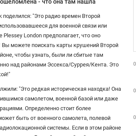
ошеломлена - что она там нашла
k поделился: "Это радио времен Второй
 использовавшееся для военной связи или
 Plessey London предполагает, что оно
е! Вы можете поискать карты крушений Второй
оне, чтобы узнать, были ли сбитые там
0
енно над районами Эссекса/Суррея/Кента. Это
ой!"
лжили: "Это редкая историческая находка! Она
0
бившимся самолетом, военной базой или даже
рациями. Определенно стоит более
0
может быть от военного самолета, полевой
радиолокационной системы. Если в этом районе