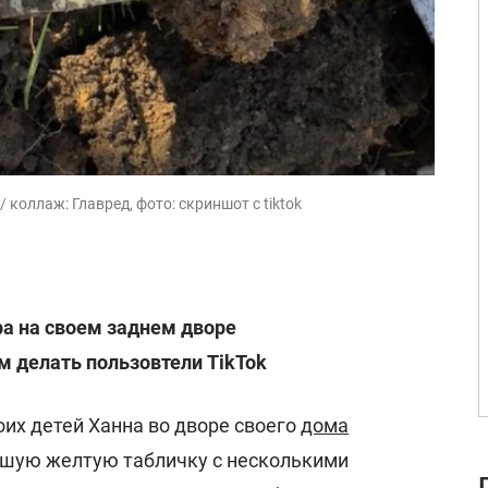
 коллаж: Главред, фото: скриншот с tiktok
а на своем заднем дворе
м делать пользовтели TikTok
их детей Ханна во дворе своего
дома
ьшую желтую табличку с несколькими