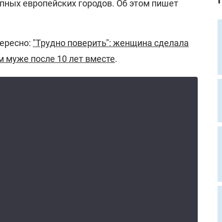
пных европейских городов. Об этом пишет
ересно:
"Трудно поверить": женщина сделала
м муже после 10 лет вместе
.