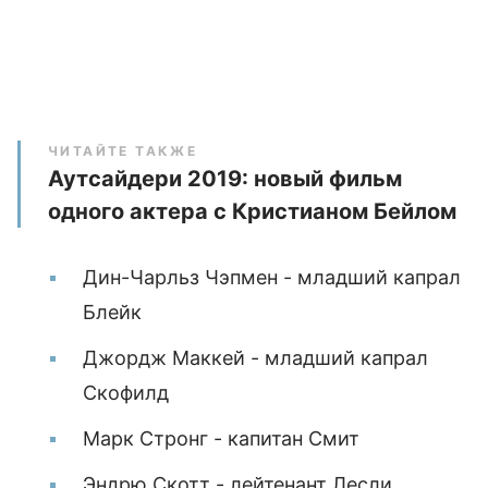
ЧИТАЙТЕ ТАКЖЕ
Аутсайдери 2019: новый фильм
одного актера с Кристианом Бейлом
Дин-Чарльз Чэпмен - младший капрал
Блейк
Джордж Маккей - младший капрал
Скофилд
Марк Стронг - капитан Смит
Эндрю Скотт - лейтенант Лесли