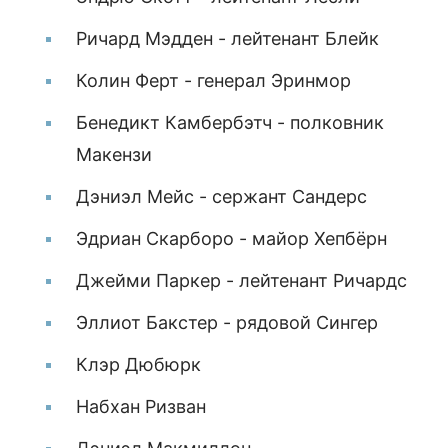
Ричард Мэдден - лейтенант Блейк
Колин Ферт - генерал Эринмор
Бенедикт Камбербэтч - полковник
Макензи
Дэниэл Мейс - сержант Сандерс
Эдриан Скарборо - майор Хепбёрн
Джейми Паркер - лейтенант Ричардс
Эллиот Бакстер - рядовой Сингер
Клэр Дюбюрк
Набхан Ризван