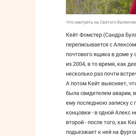
Что смотреть на Святого Валентина
Кейт Фомстер (Сандра Булл
переписывается с Алексом
почтового ящика в доме у о
из 2004, в то время, как д
несколько раз почти встреч
А потом Кейт выясняет, чт
была свидетелем аварии, в
ему последнюю записку с 
концовки - в одной Алекс н
второй - после того, как Ке
подьезжает к ней на фург