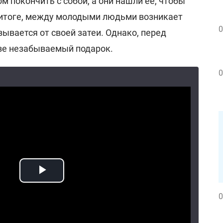
м покончить с собой, а они нашли ее, чтобы
В итоге, между молодыми людьми возникает
0
зывается от своей затеи. Однако, перед
зе незабываемый подарок.
0
0