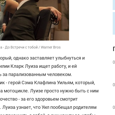
 - До Встречи с тобой / Warner Bros
орый, однако заставляет улыбнуться и
0
илии Кларк Луиза ищет работу, и ей
ь за парализованным человеком.
ик - герой Сэма Клафлина Уильям, который,
0
а мотоцикле. Луизе просто нужно быть с ним
ночество - за его здоровьем смотрит
 Луиза узнает, что Уил пообещал родителям
0