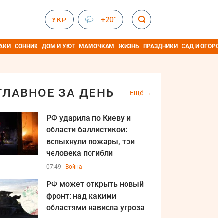
+20°
УКР
АКИ
СОННИК
ДОМ И УЮТ
МАМОЧКАМ
ЖИЗНЬ
ПРАЗДНИКИ
САД И ОГОР
ГЛАВНОЕ ЗА ДЕНЬ
Ещё
РФ ударила по Киеву и
области баллистикой:
вспыхнули пожары, три
человека погибли
07:49
Война
РФ может открыть новый
фронт: над какими
областями нависла угроза