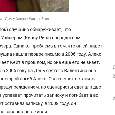
 - Дом у Озера / Warner Bros
ок) случайно обнаруживает, что
 Уайлером (Киану Ривз) посредством
зера. Однако, проблема в том, что он ей пишет
евушка нашла первое письмо в 2006 году. Алекс
ает Кейт в прошлом, но она еще его не знает.
о в 2006 году на День святого Валентина она
2
 которой погиб Алекс. Она спешит оставить
предупреждением, но сценаристы сделали две
е успевает прочитать записку и погибает а во
2
йт оставила записку, в 2008 году, он
оне совершенно живой.