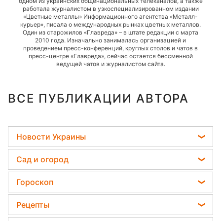
одном из украинских общенациональных телеканалов, а также
работала журналистом в узкоспециализированном издании
«Цветные металлы» Информационного агентства «Металл-
курьер», писала о международных рынках цветных металлов.
Один из старожилов «Главреда» – в штате редакции с марта
2010 года. Изначально занималась организацией и
проведением пресс-конференций, круглых столов и чатов в
пресс-центре «Главреда», сейчас остается бессменной
ведущей чатов и журналистом сайта.
ВСЕ ПУБЛИКАЦИИ АВТОРА
Новости Украины
Телеграм новости Украины
Сад и огород
Пенсии в Украине
Садовод назвал самое эффективное средство
Гороскоп
Мобилизация
против сорняков
Гороскоп на завтра
Политика
Рецепты
Какая ошибка при поливе растений может их
Гороскоп 2026
убить
Отключения света