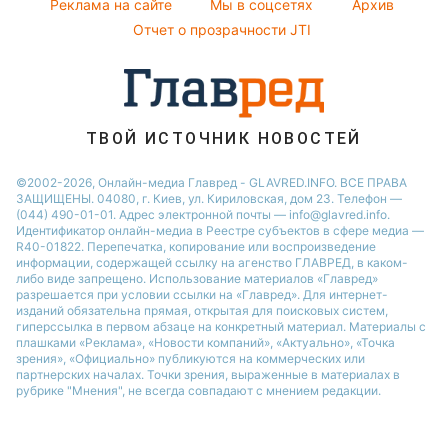
Реклама на сайте
Мы в соцсетях
Архив
Кейт Миддлтон
Отчет о прозрачности JTI
Алла Пугачева
ТВОЙ ИСТОЧНИК НОВОСТЕЙ
©2002-2026, Онлайн-медиа Главред - GLAVRED.INFO. ВСЕ ПРАВА
ЗАЩИЩЕНЫ. 04080, г. Киев, ул. Кириловская, дом 23. Телефон —
(044) 490-01-01. Адрес электронной почты — info@glavred.info.
Идентификатор онлайн-медиа в Реестре cубъектов в сфере медиа —
R40-01822.
Перепечатка, копирование или воспроизведение
информации, содержащей ссылку на агенство ГЛАВРЕД, в каком-
либо виде запрещено. Использование материалов «Главред»
разрешается при условии ссылки на «Главред». Для интернет-
изданий обязательна прямая, открытая для поисковых систем,
гиперссылка в первом абзаце на конкретный материал. Материалы с
плашками «Реклама», «Новости компаний», «Актуально», «Точка
зрения», «Официально» публикуются на коммерческих или
партнерских началах. Точки зрения, выраженные в материалах в
рубрике "Мнения", не всегда совпадают с мнением редакции.