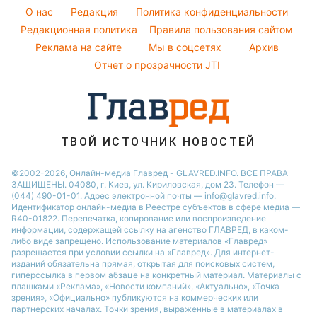
Погода на сегодня
Ани Лорак
O нас
Редакция
Политика конфиденциальности
Погода на завтра
Редакционная политика
Правила пользования сайтом
Кейт Миддлтон
Реклама на сайте
Мы в соцсетях
Архив
Пылевая буря
Алла Пугачева
Отчет о прозрачности JTI
ТВОЙ ИСТОЧНИК НОВОСТЕЙ
©2002-2026, Онлайн-медиа Главред - GLAVRED.INFO. ВСЕ ПРАВА
ЗАЩИЩЕНЫ. 04080, г. Киев, ул. Кириловская, дом 23. Телефон —
(044) 490-01-01. Адрес электронной почты — info@glavred.info.
Идентификатор онлайн-медиа в Реестре cубъектов в сфере медиа —
R40-01822.
Перепечатка, копирование или воспроизведение
информации, содержащей ссылку на агенство ГЛАВРЕД, в каком-
либо виде запрещено. Использование материалов «Главред»
разрешается при условии ссылки на «Главред». Для интернет-
изданий обязательна прямая, открытая для поисковых систем,
гиперссылка в первом абзаце на конкретный материал. Материалы с
плашками «Реклама», «Новости компаний», «Актуально», «Точка
зрения», «Официально» публикуются на коммерческих или
партнерских началах. Точки зрения, выраженные в материалах в