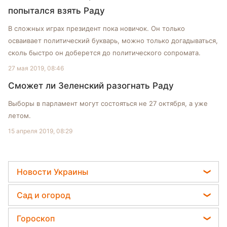
попытался взять Раду
В сложных играх президент пока новичок. Он только
осваивает политический букварь, можно только догадываться,
сколь быстро он доберется до политического сопромата.
27 мая 2019, 08:46
Сможет ли Зеленский разогнать Раду
Выборы в парламент могут состояться не 27 октября, а уже
летом.
15 апреля 2019, 08:29
Новости Украины
Пенсии в Украине
Сад и огород
Мобилизация
Садовод назвал самое эффективное средство
Гороскоп
Политика