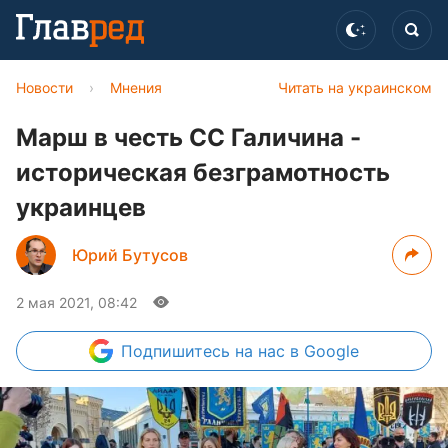
Новости
›
Мнения
Читать на украинском
Марш в честь СС Галичина -
историческая безграмотность
украинцев
Юрий Бутусов
2 мая 2021, 08:42
Подпишитесь
на нас в Google