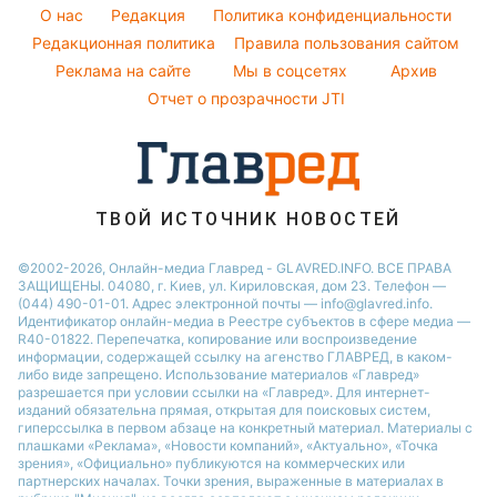
Погода на сегодня
Алла Пугачева
O нас
Редакция
Политика конфиденциальности
Напитки
Погода на завтра
Редакционная политика
Правила пользования сайтом
Максим Галкин
Праздничное меню
Реклама на сайте
Мы в соцсетях
Архив
Пылевая буря
Настя Каменских
Отчет о прозрачности JTI
ТВОЙ ИСТОЧНИК НОВОСТЕЙ
©2002-2026, Онлайн-медиа Главред - GLAVRED.INFO. ВСЕ ПРАВА
ЗАЩИЩЕНЫ. 04080, г. Киев, ул. Кириловская, дом 23. Телефон —
(044) 490-01-01. Адрес электронной почты — info@glavred.info.
Идентификатор онлайн-медиа в Реестре cубъектов в сфере медиа —
R40-01822.
Перепечатка, копирование или воспроизведение
информации, содержащей ссылку на агенство ГЛАВРЕД, в каком-
либо виде запрещено. Использование материалов «Главред»
разрешается при условии ссылки на «Главред». Для интернет-
изданий обязательна прямая, открытая для поисковых систем,
гиперссылка в первом абзаце на конкретный материал. Материалы с
плашками «Реклама», «Новости компаний», «Актуально», «Точка
зрения», «Официально» публикуются на коммерческих или
партнерских началах. Точки зрения, выраженные в материалах в