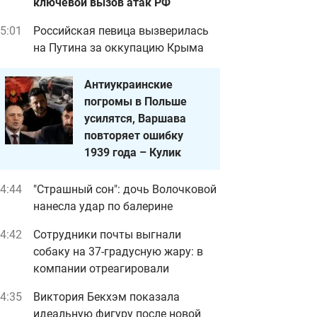
ключевой вызов атак РФ
5:01
Российская певица вызверилась
на Путина за оккупацию Крыма
Антиукраинские
погромы в Польше
усилятся, Варшава
повторяет ошибку
1939 года – Кулик
4:44
"Страшный сон": дочь Волочковой
нанесла удар по балерине
4:42
Сотрудники почты выгнали
собаку на 37-градусную жару: в
компании отреагировали
4:35
Виктория Бекхэм показала
идеальную фигуру после новой