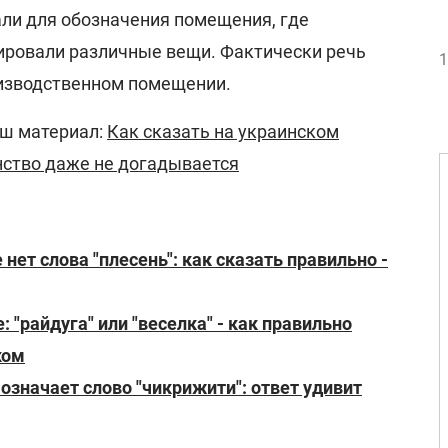
али для обозначения помещения, где
ировали различные вещи. Фактически речь
1
оизводственном помещении.
аш материал:
Как сказать на украинском
нство даже не догадывается
нет слова "плесень": как сказать правильно -
: "райдуга" или "веселка" - как правильно
ком
 означает слово "чикрижити": ответ удивит