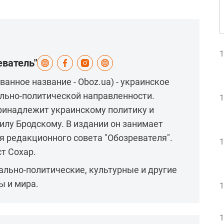
1
еватель"
ванное название - Oboz.ua) - украинское
льно-политической направленности.
1
Принадлежит украинскому политику и
лу Бродскому. В издании он занимает
 редакционного совета "Обозревателя".
1
т Сохар.
льно-политические, культурные и другие
ы и мира.
1
1