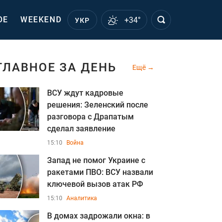
ОЕ
WEEKEND
+34°
УКР
ГЛАВНОЕ ЗА ДЕНЬ
Ещё
ВСУ ждут кадровые
решения: Зеленский после
разговора с Драпатым
сделал заявление
15:10
Война
Запад не помог Украине с
ракетами ПВО: ВСУ назвали
ключевой вызов атак РФ
15:10
Аналитика
В домах задрожали окна: в