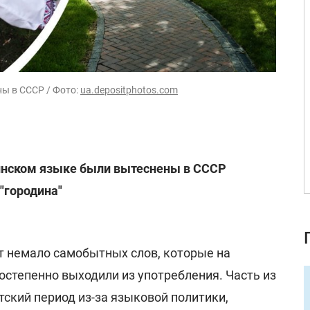
ны в СССР / Фото:
ua.depositphotos.com
аинском языке были вытеснены в СССР
"городина"
т немало самобытных слов, которые на
остепенно выходили из употребления. Часть из
тский период из-за языковой политики,