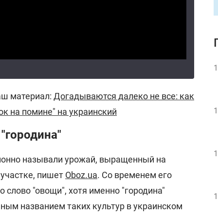
1
аш материал:
Догадываются далеко не все: как
1
к на помине" на украинский
 "городина"
1
ионно называли урожай, выращенный на
 участке, пишет
Oboz.ua
. Со временем его
 слово "овощи", хотя именно "городина"
1
ным названием таких культур в украинском