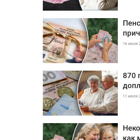
Пенс
прич
16 июля 2
870 
допл
11 июля 2
Неко
как 