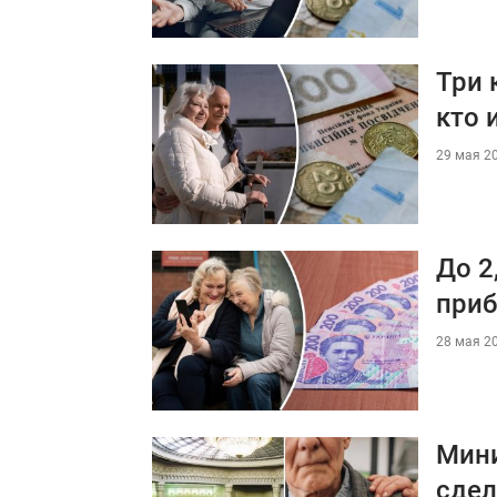
Три 
кто 
29 мая 20
До 2
приб
28 мая 20
Мини
сдел