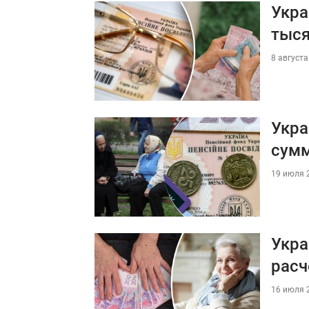
Укра
тыся
8 августа
Укра
сум
19 июля 2
Укра
расч
16 июля 2