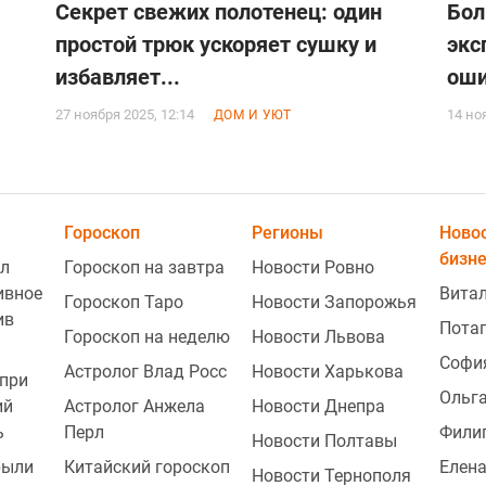
Секрет свежих полотенец: один
Бол
простой трюк ускоряет сушку и
экс
избавляет...
оши
27 ноября 2025, 12:14
14 но
ДОМ И УЮТ
Гороскоп
Регионы
Ново
бизн
л
Гороскоп на завтра
Новости Ровно
ивное
Витал
Гороскоп Таро
Новости Запорожья
ив
Пота
Гороскоп на неделю
Новости Львова
Софи
Астролог Влад Росс
Новости Харькова
при
Ольг
ий
Астролог Анжела
Новости Днепра
ь
Перл
Фили
Новости Полтавы
рыли
Китайский гороскоп
Елена
Новости Тернополя