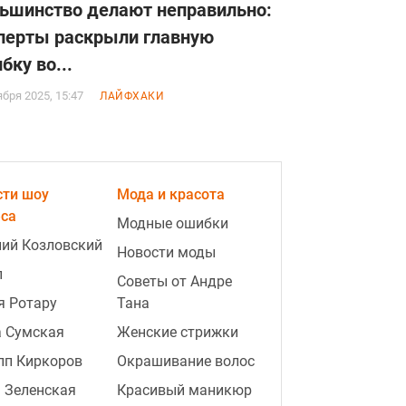
ьшинство делают неправильно:
перты раскрыли главную
бку во...
ября 2025, 15:47
ЛАЙФХАКИ
сти шоу
Мода и красота
еса
Модные ошибки
ий Козловский
Новости моды
п
Советы от Андре
я Ротару
Тана
а Сумская
Женские стрижки
пп Киркоров
Окрашивание волос
 Зеленская
Красивый маникюр