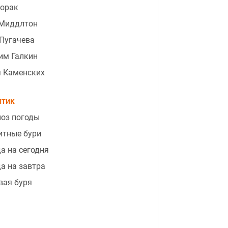
Лорак
 Миддлтон
Пугачева
им Галкин
я Каменских
птик
оз погоды
итные бури
а на сегодня
а на завтра
вая буря