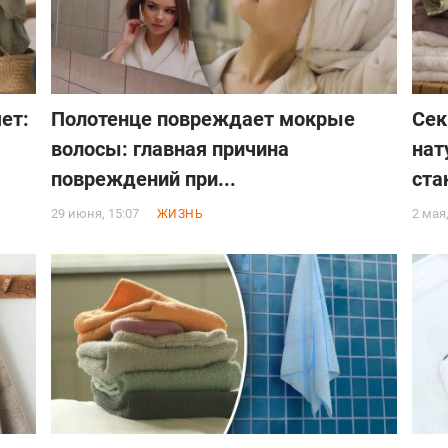
ет:
Полотенце повреждает мокрые
Сек
волосы: главная причина
нат
повреждений при...
стан
29 июня, 15:07
2 мая
ЖИЗНЬ