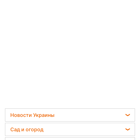
Новости Украины
Телеграм новости Украины
Сад и огород
Пенсии в Украине