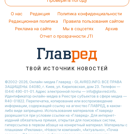
Проверить погоду
Магнитные бури
Напитки
Настя Каменских
Курс валют
Погода на сегодня
Праздничное меню
O нас
Редакция
Политика конфиденциальности
Погода на завтра
Редакционная политика
Правила пользования сайтом
Реклама на сайте
Мы в соцсетях
Архив
Пылевая буря
Отчет о прозрачности JTI
ТВОЙ ИСТОЧНИК НОВОСТЕЙ
©2002-2026, Онлайн-медиа Главред - GLAVRED.INFO. ВСЕ ПРАВА
ЗАЩИЩЕНЫ. 04080, г. Киев, ул. Кириловская, дом 23. Телефон —
(044) 490-01-01. Адрес электронной почты — info@glavred.info.
Идентификатор онлайн-медиа в Реестре cубъектов в сфере медиа —
R40-01822.
Перепечатка, копирование или воспроизведение
информации, содержащей ссылку на агенство ГЛАВРЕД, в каком-
либо виде запрещено. Использование материалов «Главред»
разрешается при условии ссылки на «Главред». Для интернет-
изданий обязательна прямая, открытая для поисковых систем,
гиперссылка в первом абзаце на конкретный материал. Материалы с
плашками «Реклама», «Новости компаний», «Актуально», «Точка