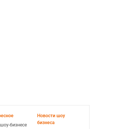
2:09
Помидоры трескаются прямо на
кусте: чем полить в августе, чтобы
спасти урожай
видео
1:41
Любовный гороскоп на 10–16
августа: Весам — красота,
Скорпионам — перемены
Реклама
ad
ресное
Новости шоу
бизнеса
 шоу-бизнесе