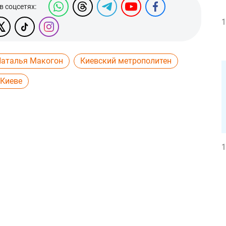
в соцсетях:
1
аталья Макогон
Киевский метрополитен
 Киеве
1
1