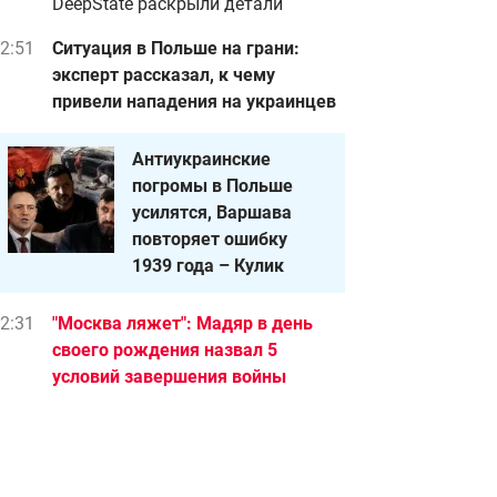
DeepState раскрыли детали
2:51
Ситуация в Польше на грани:
эксперт рассказал, к чему
привели нападения на украинцев
Антиукраинские
погромы в Польше
усилятся, Варшава
повторяет ошибку
1939 года – Кулик
2:31
"Москва ляжет": Мадяр в день
своего рождения назва л 5
условий завершения войны
2:14
Лунный календарь на 10–16
августа: время преодолевать
опасности и идти к успеху