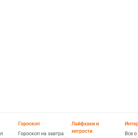
1
1
Гороскоп
Лайфхаки и
Инте
хитрости
л
Гороскоп на завтра
Все о