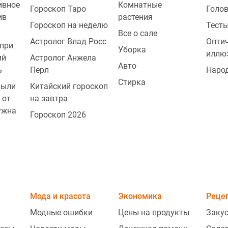
ивное
Комнатные
Гороскоп Таро
Голо
ив
растения
Гороскоп на неделю
Тесты
Все о сале
Астролог Влад Росс
Опти
при
Уборка
иллю
ий
Астролог Анжела
Авто
ь
Перл
Наро
1
Стирка
рыли
Китайский гороскоп
 от
на завтра
ужна
Гороскоп 2026
1
1
Мода и красота
Экономика
Реце
Модные ошибки
Цены на продукты
Заку
1