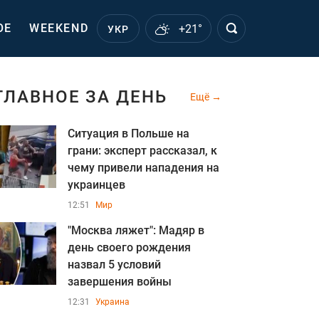
ОЕ
WEEKEND
+21°
УКР
ГЛАВНОЕ ЗА ДЕНЬ
Ещё
Ситуация в Польше на
грани: эксперт рассказал, к
чему привели нападения на
украинцев
12:51
Мир
"Москва ляжет": Мадяр в
день своего рождения
назва л 5 условий
завершения войны
12:31
Украина