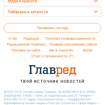
Новости Днепра
Мода и красота
Погода на сегодня
Потап
Тесты по картинке
Новости Сум
Женские стрижки
Погода на завтра
Лайфхаки и хитрости
София Ротару
Оптические иллюзии
Новости Тернополя
Окрашивание волос
Пылевая буря
Ольга Сумская
Стирка
Народные приметы
Новости Черкассы
Красивый маникюр
Проверить погоду
Комнатные растения
Все о шоу-бизнесе
Новости Житомира
Модные ошибки
Все о сале
Новости Ровно
O нас
Редакция
Политика конфиденциальности
Новости моды
Уборка
Редакционная политика
Правила пользования сайтом
Новости Одессы
Советы от Андре Тана
Реклама на сайте
Мы в соцсетях
Архив
Авто
Новости Запорожья
Отчет о прозрачности JTI
ТВОЙ ИСТОЧНИК НОВОСТЕЙ
©2002-2026, Онлайн-медиа Главред - GLAVRED.INFO. ВСЕ ПРАВА
ЗАЩИЩЕНЫ. 04080, г. Киев, ул. Кириловская, дом 23. Телефон —
(044) 490-01-01. Адрес электронной почты — info@glavred.info.
Идентификатор онлайн-медиа в Реестре cубъектов в сфере медиа —