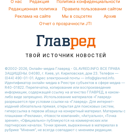
Новости Житомира
O нас
Редакция
Политика конфиденциальности
Напитки
Народные приметы
Редакционная политика
Алла Пугачева
Правила пользования сайтом
Новости Одессы
Праздничное меню
Реклама на сайте
Мы в соцсетях
Архив
Все о шоу-бизнесе
Максим Галкин
Новости Харькова
Отчет о прозрачности JTI
Настя Каменских
Виталий Козловский
Потап
ТВОЙ ИСТОЧНИК НОВОСТЕЙ
©2002-2026, Онлайн-медиа Главред - GLAVRED.INFO. ВСЕ ПРАВА
ЗАЩИЩЕНЫ. 04080, г. Киев, ул. Кириловская, дом 23. Телефон —
(044) 490-01-01. Адрес электронной почты — info@glavred.info.
Идентификатор онлайн-медиа в Реестре cубъектов в сфере медиа —
R40-01822.
Перепечатка, копирование или воспроизведение
информации, содержащей ссылку на агенство ГЛАВРЕД, в каком-
либо виде запрещено. Использование материалов «Главред»
разрешается при условии ссылки на «Главред». Для интернет-
изданий обязательна прямая, открытая для поисковых систем,
гиперссылка в первом абзаце на конкретный материал. Материалы с
плашками «Реклама», «Новости компаний», «Актуально», «Точка
зрения», «Официально» публикуются на коммерческих или
партнерских началах. Точки зрения, выраженные в материалах в
рубрике "Мнения", не всегда совпадают с мнением редакции.