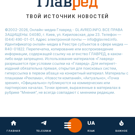
Новости Одессы
ТВОЙ ИСТОЧНИК НОВОСТЕЙ
©2002-2026, Онлайн-медиа Главред - GLAVRED.INFO. ВСЕ ПРАВА
ЗАЩИЩЕНЫ. 04080, г. Киев, ул. Кириловская, дом 23. Телефон —
(044) 490-01-01. Адрес электронной почты — info@glavred.info.
Идентификатор онлайн-медиа в Реестре cубъектов в сфере медиа —
R40-01822.
Перепечатка, копирование или воспроизведение
информации, содержащей ссылку на агенство ГЛАВРЕД, в каком-
либо виде запрещено. Использование материалов «Главред»
разрешается при условии ссылки на «Главред». Для интернет-
изданий обязательна прямая, открытая для поисковых систем,
гиперссылка в первом абзаце на конкретный материал. Материалы с
плашками «Реклама», «Новости компаний», «Актуально», «Точка
зрения», «Официально» публикуются на коммерческих или
партнерских началах. Точки зрения, выраженные в материалах в
рубрике "Мнения", не всегда совпадают с мнением редакции.
ГЛАВНАЯ
TELEGRAM
ЯЗЫК
ВАЖНОЕ