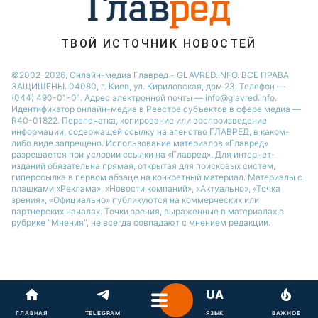
Новости Запорожья
Новости Тернополя
ТВОЙ ИСТОЧНИК НОВОСТЕЙ
Новости Житомира
©2002-2026, Онлайн-медиа Главред - GLAVRED.INFO. ВСЕ ПРАВА
ЗАЩИЩЕНЫ. 04080, г. Киев, ул. Кириловская, дом 23. Телефон —
Новости Одессы
(044) 490-01-01. Адрес электронной почты — info@glavred.info.
Идентификатор онлайн-медиа в Реестре cубъектов в сфере медиа —
R40-01822.
Перепечатка, копирование или воспроизведение
информации, содержащей ссылку на агенство ГЛАВРЕД, в каком-
либо виде запрещено. Использование материалов «Главред»
разрешается при условии ссылки на «Главред». Для интернет-
изданий обязательна прямая, открытая для поисковых систем,
гиперссылка в первом абзаце на конкретный материал. Материалы с
плашками «Реклама», «Новости компаний», «Актуально», «Точка
зрения», «Официально» публикуются на коммерческих или
партнерских началах. Точки зрения, выраженные в материалах в
рубрике "Мнения", не всегда совпадают с мнением редакции.
ГЛАВНАЯ
TELEGRAM
ЯЗЫК
ВАЖНОЕ