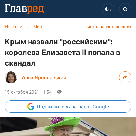
Новости
›
Мир
Читать на украинском
Крым назвали "российским":
королева Елизавета II попала в
скандал
Анна Ярославская
15 октября 2021, 11:54
Подпишитесь
на нас в Google