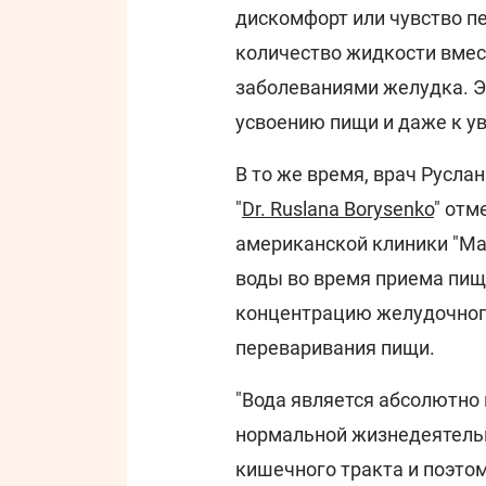
дискомфорт или чувство п
количество жидкости вмест
заболеваниями желудка. Эт
усвоению пищи и даже к у
В то же время, врач Русла
"
Dr. Ruslana Borysenko
" отм
американской клиники "May
воды во время приема пищ
концентрацию желудочного 
переваривания пищи.
"Вода является абсолютн
нормальной жизнедеятельн
кишечного тракта и поэто