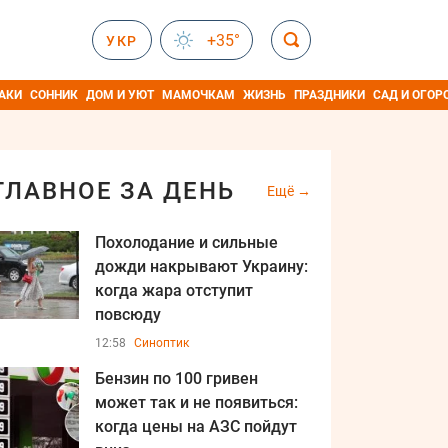
+35°
УКР
АКИ
СОННИК
ДОМ И УЮТ
МАМОЧКАМ
ЖИЗНЬ
ПРАЗДНИКИ
САД И ОГОР
ГЛАВНОЕ ЗА ДЕНЬ
Ещё
Похолодание и сильные
дожди накрывают Украину:
когда жара отступит
повсюду
12:58
Синоптик
Бензин по 100 гривен
может так и не появиться:
когда цены на АЗС пойдут