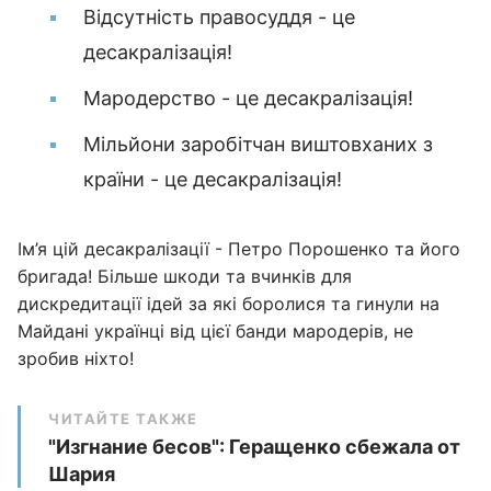
Відсутність правосуддя - це
десакралізація!
Мародерство - це десакралізація!
Мільйони заробітчан виштовханих з
країни - це десакралізація!
Ім’я цій десакралізації - Петро Порошенко та його
бригада! Більше шкоди та вчинків для
дискредитації ідей за які боролися та гинули на
Майдані українці від цієї банди мародерів, не
зробив ніхто!
ЧИТАЙТЕ ТАКЖЕ
"Изгнание бесов": Геращенко сбежала от
Шария