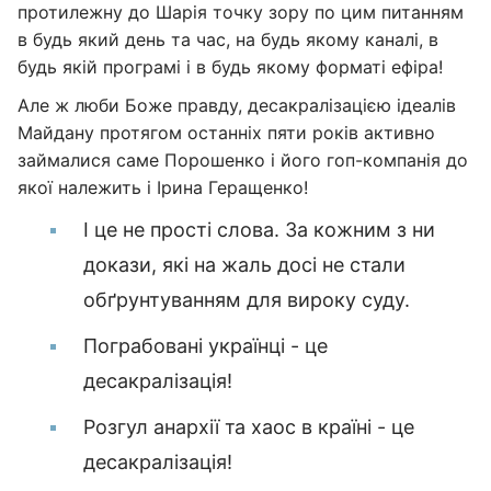
протилежну до Шарія точку зору по цим питанням
в будь який день та час, на будь якому каналі, в
будь якій програмі і в будь якому форматі ефіра!
Але ж люби Боже правду, десакралізацією ідеалів
Майдану протягом останніх пяти років активно
займалися саме Порошенко і його гоп-компанія до
якої належить і Ірина Геращенко!
І це не прості слова. За кожним з ни
докази, які на жаль досі не стали
обґрунтуванням для вироку суду.
Пограбовані українці - це
десакралізація!
Розгул анархії та хаос в країні - це
десакралізація!