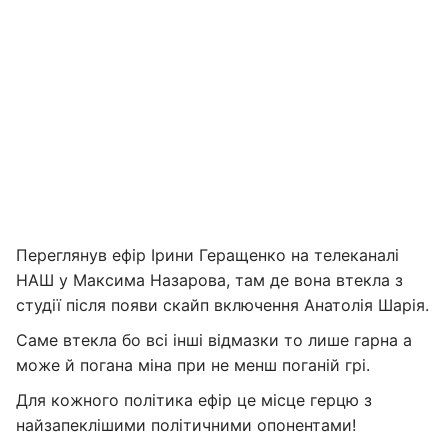
Переглянув ефір Ірини Геращенко на телеканалі
НАШ у Максима Назарова, там де вона втекла з
студії після появи скайп включення Анатолія Шарія.
Саме втекла бо всі інші відмазки то лише гарна а
може й погана міна при не менш поганій грі.
Для кожного політика ефір це місце герцю з
найзапеклішими політичними опонентами!