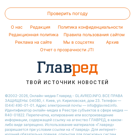
Магнитные бури
Напитки
Новости Полтавы
Все о сале
Народные приметы
Ольга Сумская
Погода на сегодня
Праздничное меню
Новости Сум
Проверить погоду
Стирка
Все о шоу-бизнесе
Филипп Киркоров
Погода на завтра
Новости Черкассы
Уборка
O нас
Редакция
Политика конфиденциальности
Пылевая буря
Новости Ровно
Комнатные растения
Редакционная политика
Правила пользования сайтом
Реклама на сайте
Мы в соцсетях
Архив
Авто
Отчет о прозрачности JTI
ТВОЙ ИСТОЧНИК НОВОСТЕЙ
©2002-2026, Онлайн-медиа Главред - GLAVRED.INFO. ВСЕ ПРАВА
ЗАЩИЩЕНЫ. 04080, г. Киев, ул. Кириловская, дом 23. Телефон —
(044) 490-01-01. Адрес электронной почты — info@glavred.info.
Идентификатор онлайн-медиа в Реестре cубъектов в сфере медиа —
R40-01822.
Перепечатка, копирование или воспроизведение
информации, содержащей ссылку на агенство ГЛАВРЕД, в каком-
либо виде запрещено. Использование материалов «Главред»
разрешается при условии ссылки на «Главред». Для интернет-
изданий обязательна прямая, открытая для поисковых систем,