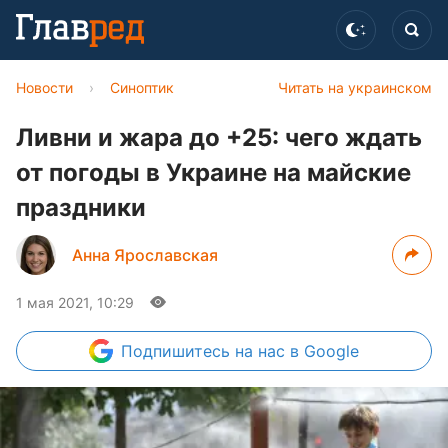
Новости
›
Синоптик
Читать на украинском
Ливни и жара до +25: чего ждать
от погоды в Украине на майские
праздники
Анна Ярославская
1 мая 2021, 10:29
Подпишитесь
на нас в Google