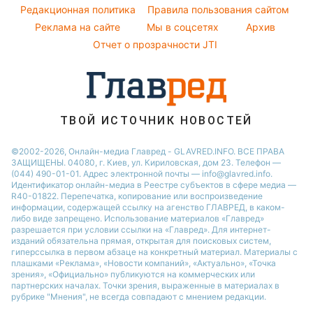
Авто
Редакционная политика
Правила пользования сайтом
Ольга Сумская
Реклама на сайте
Мы в соцсетях
Архив
Комнатные растения
Филипп Киркоров
Отчет о прозрачности JTI
ТВОЙ ИСТОЧНИК НОВОСТЕЙ
©2002-2026, Онлайн-медиа Главред - GLAVRED.INFO. ВСЕ ПРАВА
ЗАЩИЩЕНЫ. 04080, г. Киев, ул. Кириловская, дом 23. Телефон —
(044) 490-01-01. Адрес электронной почты — info@glavred.info.
Идентификатор онлайн-медиа в Реестре cубъектов в сфере медиа —
R40-01822.
Перепечатка, копирование или воспроизведение
информации, содержащей ссылку на агенство ГЛАВРЕД, в каком-
либо виде запрещено. Использование материалов «Главред»
разрешается при условии ссылки на «Главред». Для интернет-
изданий обязательна прямая, открытая для поисковых систем,
гиперссылка в первом абзаце на конкретный материал. Материалы с
плашками «Реклама», «Новости компаний», «Актуально», «Точка
зрения», «Официально» публикуются на коммерческих или
партнерских началах. Точки зрения, выраженные в материалах в
рубрике "Мнения", не всегда совпадают с мнением редакции.