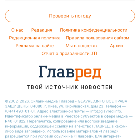
Окрашивание волос
Пылевая буря
Ольга Сумская
Стирка
Народные приметы
Новости Черкассы
Красивый маникюр
Проверить погоду
Комнатные растения
Все о шоу-бизнесе
Новости Житомира
Модные ошибки
Все о сале
Новости Ровно
O нас
Редакция
Политика конфиденциальности
Новости моды
Уборка
Редакционная политика
Правила пользования сайтом
Новости Одессы
Советы от Андре Тана
Реклама на сайте
Мы в соцсетях
Архив
Авто
Новости Запорожья
Отчет о прозрачности JTI
ТВОЙ ИСТОЧНИК НОВОСТЕЙ
©2002-2026, Онлайн-медиа Главред - GLAVRED.INFO. ВСЕ ПРАВА
ЗАЩИЩЕНЫ. 04080, г. Киев, ул. Кириловская, дом 23. Телефон —
(044) 490-01-01. Адрес электронной почты — info@glavred.info.
Идентификатор онлайн-медиа в Реестре cубъектов в сфере медиа —
R40-01822.
Перепечатка, копирование или воспроизведение
информации, содержащей ссылку на агенство ГЛАВРЕД, в каком-
либо виде запрещено. Использование материалов «Главред»
разрешается при условии ссылки на «Главред». Для интернет-