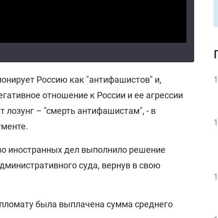
ионирует Россию как "антифашистов" и,
1
гативное отношение к России и ее агрессии
т лозунг – "смерть антифашистам", - в
1
ументе.
во иностранных дел выполнило решение
дминистративного суда, вернув в свою
1
ипломату была выплачена сумма среднего