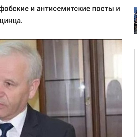
фобские и антисемитские посты и
щинца.