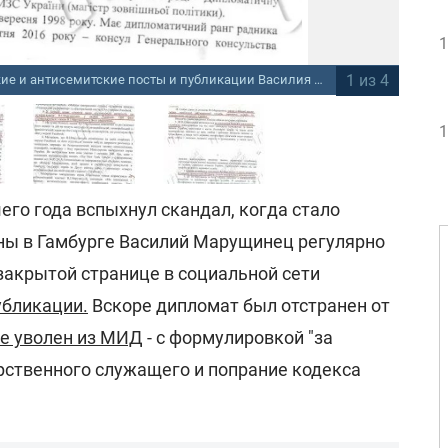
1
1 из 4
В МИД подтвердили ксенофобские и антисемитские посты и публикации Василия Марущинца
ukranews
1
го года вспыхнул скандал, когда стало
ины в Гамбурге Василий Марущинец регулярно
закрытой странице в социальной сети
убликации.
Вскоре дипломат был отстранен от
се уволен из МИД
- с формулировкой "за
рственного служащего и попрание кодекса