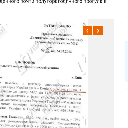
денного почти полуторагодичного прогула в
1
1
1
1