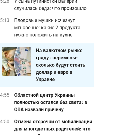
5:28
У сына путинистки Валерии
случилась беда: что произошло
5:13
Плодовые мушки исчезнут
мгновенно: какие 2 продукта
нужно положить на кухне
На валютном рынке
грядут перемены:
сколько будут стоить
доллар и евро в
Украине
4:55
Областной центр Украины
полностью остался без света: в
ОВА назвали причину
4:50
Отмена отсрочки от мобилизации
для многодетных родителей: что