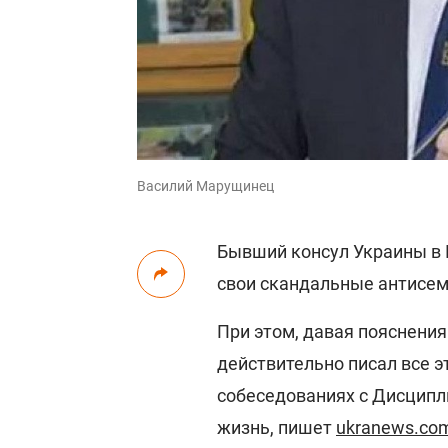
Василий Марущинец
Бывший консул Украины в
свои скандальные антисе
При этом, давая пояснения
действительно писал все э
собеседованиях с Дисципл
жизнь, пишет
ukranews.co