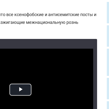
то все ксенофобские и антисемитские посты и
разжигающие межнациональную рознь