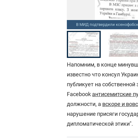
В МИД подтвердили ксенофобские и антисемитские посты и публикации Василия Марущинца
ukranews.com
Напомним, в конце минувше
известно что консул Укра
публикует на собственной 
Facebook
антисемитские п
должности, а
вскоре и вов
нарушение присяги госуда
дипломатической этики".