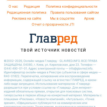
Погода на завтра
Потап
Оптические иллюзии
Новости Черкассы
O нас
Редакция
Политика конфиденциальности
Пылевая буря
София Ротару
Народные приметы
Редакционная политика
Новости Тернополя
Правила пользования сайтом
Реклама на сайте
Мы в соцсетях
Архив
Все о шоу-бизнесе
Новости Ровно
Отчет о прозрачности JTI
Новости Житомира
Новости Запорожья
Новости Одессы
ТВОЙ ИСТОЧНИК НОВОСТЕЙ
©2002-2026, Онлайн-медиа Главред - GLAVRED.INFO. ВСЕ ПРАВА
ЗАЩИЩЕНЫ. 04080, г. Киев, ул. Кириловская, дом 23. Телефон —
(044) 490-01-01. Адрес электронной почты — info@glavred.info.
Идентификатор онлайн-медиа в Реестре cубъектов в сфере медиа —
R40-01822.
Перепечатка, копирование или воспроизведение
информации, содержащей ссылку на агенство ГЛАВРЕД, в каком-
либо виде запрещено. Использование материалов «Главред»
разрешается при условии ссылки на «Главред». Для интернет-
изданий обязательна прямая, открытая для поисковых систем,
гиперссылка в первом абзаце на конкретный материал. Материалы с
плашками «Реклама», «Новости компаний», «Актуально», «Точка
зрения», «Официально» публикуются на коммерческих или
партнерских началах. Точки зрения, выраженные в материалах в