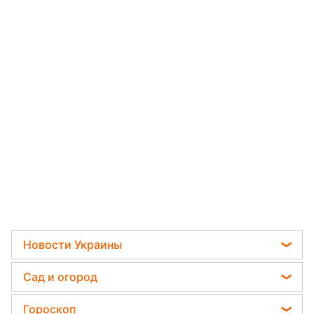
Новости Украины
Пенсии в Украине
Сад и огород
Мобилизация
Садовод назвал самое эффективное средство
Гороскоп