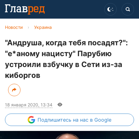
Новости
›
Украина
"Андруша, когда тебя посадят?":
"е*аному нацисту" Парубию
устроили взбучку в Сети из-за
киборгов
18 января 2020, 13:34
Подпишитесь
на нас в Google