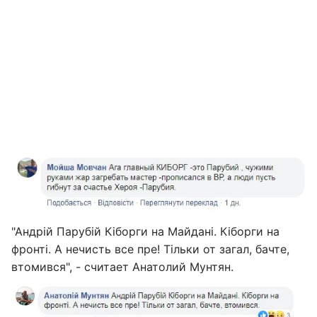
"Андрій Парубій Кіборги на Майдані. Кіборги на
фронті. А нечисть все пре! Тільки от загал, бачте,
втомився", - считает Анатолий Мунтян.