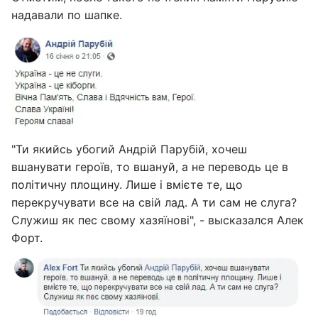
надавали по шапке.
"Ти якийсь убогий Андрій Парубій, хочеш
вшанувати героїв, то вшануй, а не переводь це в
політичну площину. Лише і вмієте те, що
перекручувати все на свій лад. А ти сам не слуга?
Служиш як пес свому хазяїнові", - высказался Алек
Форт.