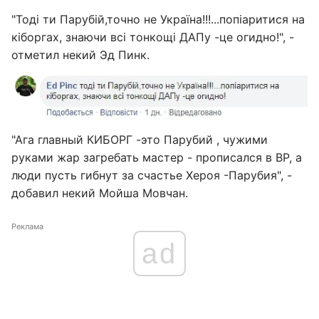
"Тоді ти Парубій,точно не Україна!!!...попіаритися на
кіборгах, знаючи всі тонкощі ДАПу -це огидно!", -
отметил некий Эд Пинк.
"Ага главный КИБОРГ -это Парубий , чужими
руками жар загребать мастер - прописался в ВР, а
люди пусть гибнут за счастье Хероя -Парубия", -
добавил некий Мойша Мовчан.
Реклама
ad