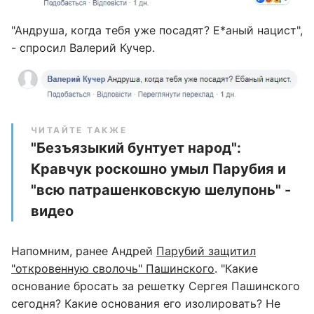
"Андруша, когда тебя уже посадят? Е*аный нацист",
- спросил Валерий Кучер.
ЧИТАЙТЕ ТАКЖЕ
"Безъязыкий бунтует народ":
Кравчук роскошно умыл Парубия и
"всю патрашенковскую шелупонь" -
видео
Напомним, ранее Андрей
Парубий защитил
"откровенную сволочь" Пашинского
. "Какие
основание бросать за решетку Сергея Пашинского
сегодня? Какие основания его изолировать? Не