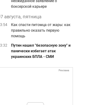
неожиданное заявление о
боксерской карьере
07 августа, пятница
3:54
Как спасти питомца от жары: как
правильно оказать первую
помощь
следствия ракетного удара РФ по Харьковщине
t.me/prokuratura_kharkiv, Facebook/po
3:32
Путин нашел "безопасную зону" и
панически избегает атак
украинских БПЛА - СМИ
Реклама