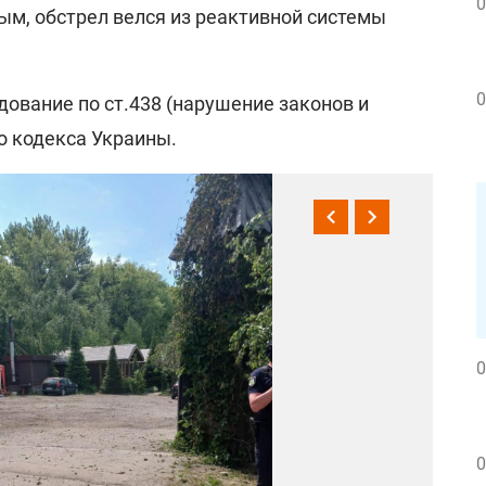
0
м, обстрел велся из реактивной системы
0
ование по ст.438 (нарушение законов и
о кодекса Украины.
0
0