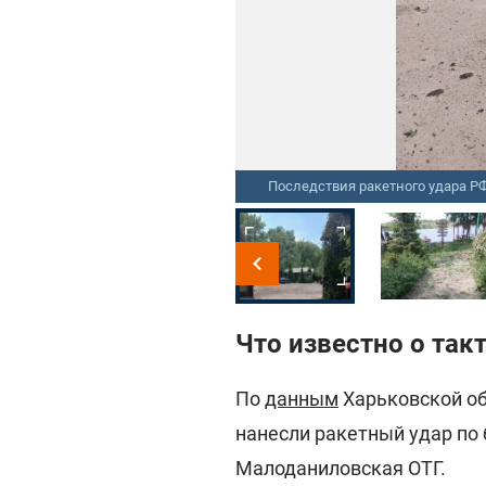
kharkiv, Facebook/police.kharkov
Последствия ракетного удара 
Что известно о так
По
данным
Харьковской об
нанесли ракетный удар по 
Малоданиловская ОТГ.