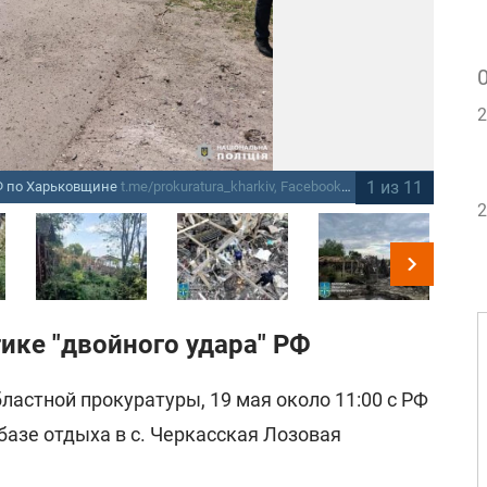
2
1 из 11
РФ по Харьковщине
t.me/prokuratura_kharkiv, Facebook/police.kharkov
По
2
тике "двойного удара" РФ
ластной прокуратуры, 19 мая около 11:00 с РФ
базе отдыха в с. Черкасская Лозовая