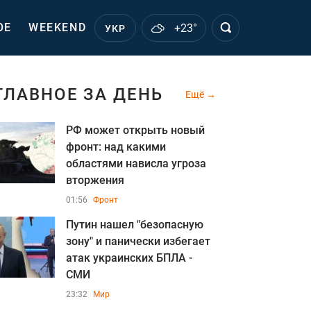
ОЕ
WEEKEND
+23°
УКР
ГЛАВНОЕ ЗА ДЕНЬ
Ещё
РФ может открыть новый
фронт: над какими
областями нависла угроза
вторжения
01:56
Фронт
Путин нашел "безопасную
зону" и панически избегает
атак украинских БПЛА -
СМИ
23:32
Мир