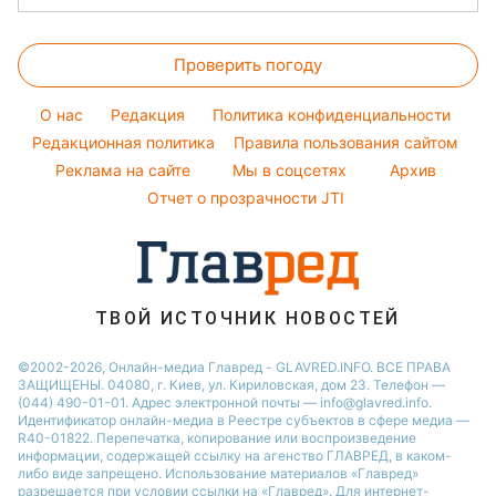
Новости Полтавы
Кейт Миддлтон
Окрашивание волос
Пылевая буря
Головоломки
Новости Днепра
Алла Пугачева
Красивый маникюр
Проверить погоду
Тесты по картинке
Новости Сум
Максим Галкин
Модные ошибки
Оптические иллюзии
Новости Тернополя
Настя Каменских
O нас
Редакция
Политика конфиденциальности
Новости моды
Народные приметы
Редакционная политика
Новости Черкассы
Правила пользования сайтом
Виталий Козловский
Советы от Андре Тана
Реклама на сайте
Мы в соцсетях
Архив
Все о шоу-бизнесе
Новости Житомира
Потап
Отчет о прозрачности JTI
Новости Ровно
Новости Одессы
Новости Запорожья
ТВОЙ ИСТОЧНИК НОВОСТЕЙ
©2002-2026, Онлайн-медиа Главред - GLAVRED.INFO. ВСЕ ПРАВА
ЗАЩИЩЕНЫ. 04080, г. Киев, ул. Кириловская, дом 23. Телефон —
(044) 490-01-01. Адрес электронной почты — info@glavred.info.
Идентификатор онлайн-медиа в Реестре cубъектов в сфере медиа —
R40-01822.
Перепечатка, копирование или воспроизведение
информации, содержащей ссылку на агенство ГЛАВРЕД, в каком-
либо виде запрещено. Использование материалов «Главред»
разрешается при условии ссылки на «Главред». Для интернет-