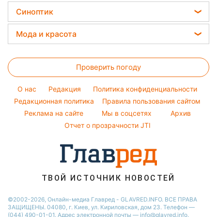
Уборка
Напитки
Кейт Миддлтон
Цены на продукты
Оптические иллюзии
Синоптик
Новости Львова
Авто
Праздничное меню
Алла Пугачева
Денежная помощь
Народные приметы
Новости Днепра
Прогноз погоды
Стирка
Мода и красота
Максим Галкин
Тарифы
Новости Тернополя
Магнитные бури
Комнатные растения
Настя Каменских
Женские стрижки
Курс валют
Новости Житомира
Погода на сегодня
Проверить погоду
Окрашивание волос
Новости Одессы
Погода на завтра
Красивый маникюр
O нас
Редакция
Политика конфиденциальности
Пылевая буря
Модные ошибки
Редакционная политика
Правила пользования сайтом
Реклама на сайте
Мы в соцсетях
Архив
Новости моды
Отчет о прозрачности JTI
Советы от Андре Тана
ТВОЙ ИСТОЧНИК НОВОСТЕЙ
©2002-2026, Онлайн-медиа Главред - GLAVRED.INFO. ВСЕ ПРАВА
ЗАЩИЩЕНЫ. 04080, г. Киев, ул. Кириловская, дом 23. Телефон —
(044) 490-01-01. Адрес электронной почты — info@glavred.info.