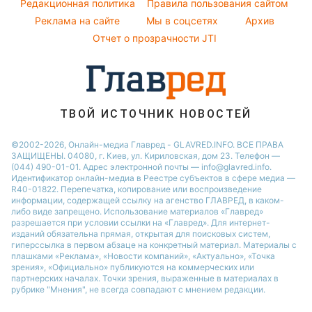
Народные приметы
Редакционная политика
Правила пользования сайтом
Новости Черкассы
Реклама на сайте
Мы в соцсетях
Архив
Все о шоу-бизнесе
Новости Тернополя
Отчет о прозрачности JTI
Новости Ровно
Новости Житомира
Новости Запорожья
ТВОЙ ИСТОЧНИК НОВОСТЕЙ
Новости Одессы
©2002-2026, Онлайн-медиа Главред - GLAVRED.INFO. ВСЕ ПРАВА
ЗАЩИЩЕНЫ. 04080, г. Киев, ул. Кириловская, дом 23. Телефон —
(044) 490-01-01. Адрес электронной почты — info@glavred.info.
Идентификатор онлайн-медиа в Реестре cубъектов в сфере медиа —
R40-01822.
Перепечатка, копирование или воспроизведение
информации, содержащей ссылку на агенство ГЛАВРЕД, в каком-
либо виде запрещено. Использование материалов «Главред»
разрешается при условии ссылки на «Главред». Для интернет-
изданий обязательна прямая, открытая для поисковых систем,
гиперссылка в первом абзаце на конкретный материал. Материалы с
плашками «Реклама», «Новости компаний», «Актуально», «Точка
зрения», «Официально» публикуются на коммерческих или
партнерских началах. Точки зрения, выраженные в материалах в
рубрике "Мнения", не всегда совпадают с мнением редакции.