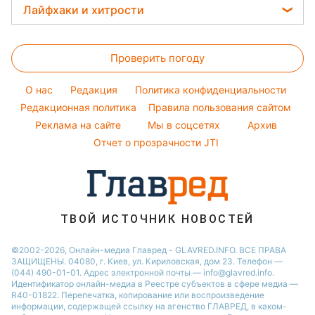
Новости Харькова
Прогноз погоды
Легкие десерты
Лайфхаки и хитрости
Оптические иллюзии
Настя Каменских
Новости Полтавы
Магнитные бури
Напитки
Все о сале
Народные приметы
Виталий Козловский
Новости Сум
Погода на сегодня
Праздничное меню
Проверить погоду
Уборка
Все о шоу-бизнесе
Потап
Новости Черкассы
Погода на завтра
Стирка
София Ротару
O нас
Редакция
Политика конфиденциальности
Пылевая буря
Авто
Редакционная политика
Правила пользования сайтом
Ольга Сумская
Реклама на сайте
Мы в соцсетях
Архив
Комнатные растения
Филипп Киркоров
Отчет о прозрачности JTI
ТВОЙ ИСТОЧНИК НОВОСТЕЙ
©2002-2026, Онлайн-медиа Главред - GLAVRED.INFO. ВСЕ ПРАВА
ЗАЩИЩЕНЫ. 04080, г. Киев, ул. Кириловская, дом 23. Телефон —
(044) 490-01-01. Адрес электронной почты — info@glavred.info.
Идентификатор онлайн-медиа в Реестре cубъектов в сфере медиа —
R40-01822.
Перепечатка, копирование или воспроизведение
информации, содержащей ссылку на агенство ГЛАВРЕД, в каком-