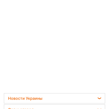
Новости Украины
Телеграм новости Украины