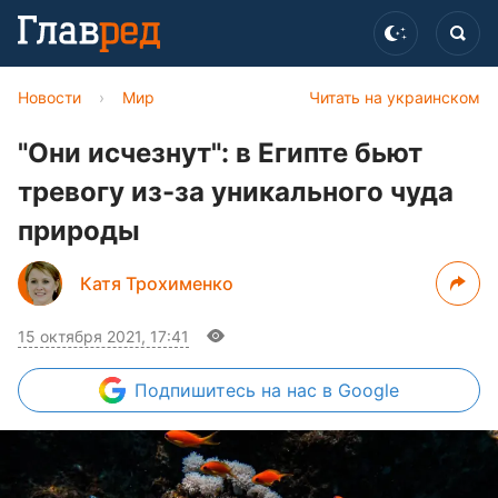
Новости
›
Мир
Читать на украинском
"Они исчезнут": в Египте бьют
тревогу из-за уникального чуда
природы
Катя Трохименко
15 октября 2021, 17:41
Подпишитесь
на нас в Google