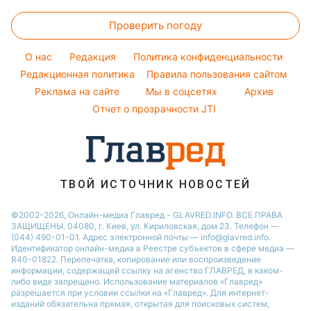
Головоломки
Женские стрижки
Максим Галкин
Простые блюда
Новости Днепра
Проверить погоду
Тесты по картинке
Окрашивание волос
Настя Каменских
Легкие десерты
Новости Тернополя
Оптические иллюзии
Красивый маникюр
Виталий Козловский
O нас
Редакция
Политика конфиденциальности
Напитки
Новости Житомира
Народные приметы
Редакционная политика
Правила пользования сайтом
Потап
Праздничное меню
Новости Одессы
Реклама на сайте
Мы в соцсетях
Архив
Все о шоу-бизнесе
София Ротару
Новости Харькова
Отчет о прозрачности JTI
Новости Полтавы
ТВОЙ ИСТОЧНИК НОВОСТЕЙ
©2002-2026, Онлайн-медиа Главред - GLAVRED.INFO. ВСЕ ПРАВА
ЗАЩИЩЕНЫ. 04080, г. Киев, ул. Кириловская, дом 23. Телефон —
(044) 490-01-01. Адрес электронной почты — info@glavred.info.
Идентификатор онлайн-медиа в Реестре cубъектов в сфере медиа —
R40-01822.
Перепечатка, копирование или воспроизведение
информации, содержащей ссылку на агенство ГЛАВРЕД, в каком-
либо виде запрещено. Использование материалов «Главред»
разрешается при условии ссылки на «Главред». Для интернет-
изданий обязательна прямая, открытая для поисковых систем,