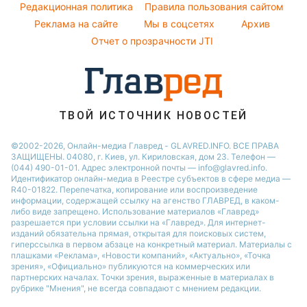
Погода на завтра
Редакционная политика
Правила пользования сайтом
Кейт Миддлтон
Реклама на сайте
Мы в соцсетях
Архив
Пылевая буря
Алла Пугачева
Отчет о прозрачности JTI
ТВОЙ ИСТОЧНИК НОВОСТЕЙ
©2002-2026, Онлайн-медиа Главред - GLAVRED.INFO. ВСЕ ПРАВА
ЗАЩИЩЕНЫ. 04080, г. Киев, ул. Кириловская, дом 23. Телефон —
(044) 490-01-01. Адрес электронной почты — info@glavred.info.
Идентификатор онлайн-медиа в Реестре cубъектов в сфере медиа —
R40-01822.
Перепечатка, копирование или воспроизведение
информации, содержащей ссылку на агенство ГЛАВРЕД, в каком-
либо виде запрещено. Использование материалов «Главред»
разрешается при условии ссылки на «Главред». Для интернет-
изданий обязательна прямая, открытая для поисковых систем,
гиперссылка в первом абзаце на конкретный материал. Материалы с
плашками «Реклама», «Новости компаний», «Актуально», «Точка
зрения», «Официально» публикуются на коммерческих или
партнерских началах. Точки зрения, выраженные в материалах в
рубрике "Мнения", не всегда совпадают с мнением редакции.