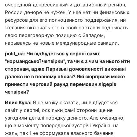
очередной депрессивный и дотационный регион,
России де-юре не нужен. У нее нет ни финансовых
ресурсов для его полноценного поддержания, ни
желания включать его в свой состав и подрывать
свою переговорную позицию с Западом,
нарываясь на новые международные санкции.
polit_ua: Чи відбудеться у серпні саміт
"нормандської четвірки", та чи є з чим на нього йти
сторонам, адже Паризькі домовленості виконані
далеко не в повному обсязі? Які сюрпризи може
принести черговий раунд перемовин лідерів
четвірки?
Илия Куса:
Я не можу сказати, чи відбудеться
саміт у серпні, оскільки самі сторони ще не
узгодили деталі порядку денного. Але очевидно,
що з моменту попередньої зустрічі Україна, на
жаль, так і не сформувала власного бачення