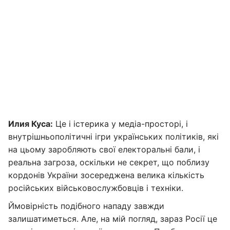
Илия Куса:
Це і істерика у медіа-просторі, і
внутрішньополітичні ігри українських політиків, які
на цьому заробляють свої електоральні бали, і
реальна загроза, оскільки не секрет, що поблизу
кордонів України зосереджена велика кількість
російських військовослужбовців і техніки.
Ймовірність подібного нападу завжди
залишатиметься. Але, на мій погляд, зараз Росії це