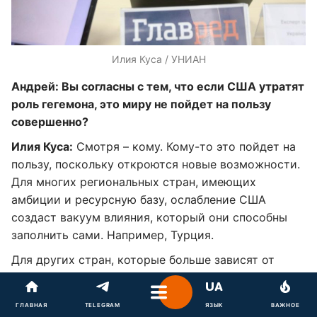
Илия Куса / УНИАН
Андрей: Вы согласны с тем, что если США утратят
роль гегемона, это миру не пойдет на пользу
совершенно?
Илия Куса:
Смотря – кому. Кому-то это пойдет на
пользу, поскольку откроются новые возможности.
Для многих региональных стран, имеющих
амбиции и ресурсную базу, ослабление США
создаст вакуум влияния, который они способны
заполнить сами. Например, Турция.
Для других стран, которые больше зависят от
мирового порядка, построенного на американской
гегемонии, это может быть неприятно. Однако
ГЛАВНАЯ
TELEGRAM
ЯЗЫК
ВАЖНОЕ
здесь все зависит от того, насколько эти