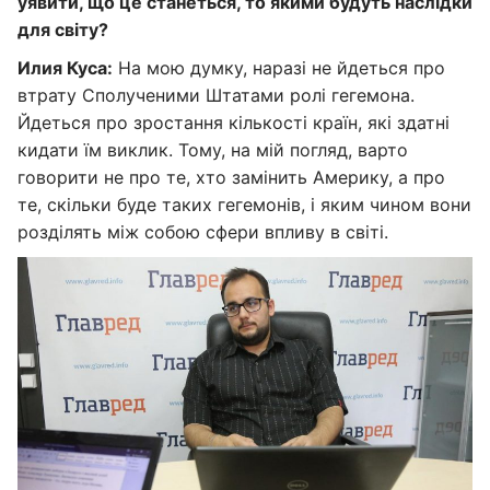
уявити, що це станеться, то якими будуть наслідки
для світу?
Илия Куса:
На мою думку, наразі не йдеться про
втрату Сполученими Штатами ролі гегемона.
Йдеться про зростання кількості країн, які здатні
кидати їм виклик. Тому, на мій погляд, варто
говорити не про те, хто замінить Америку, а про
те, скільки буде таких гегемонів, і яким чином вони
розділять між собою сфери впливу в світі.