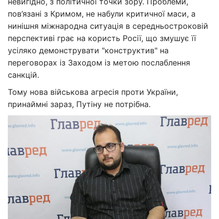
невигідно, з політичної точки зору. Проблеми,
пов’язані з Кримом, не набули критичної маси, а
нинішня міжнародна ситуація в середньостроковій
перспективі грає на користь Росії, що змушує її
усіляко демонструвати "конструктив" на
переговорах із Заходом із метою послаблення
санкцій.
Тому нова військова агресія проти України,
принаймні зараз, Путіну не потрібна.