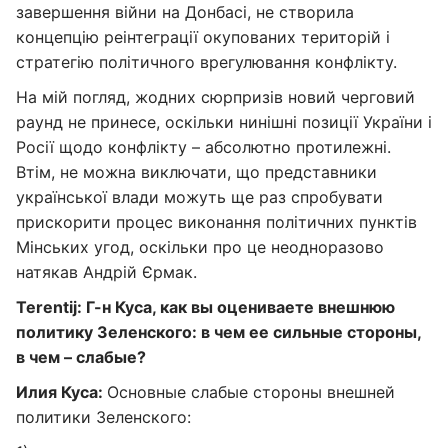
завершення війни на Донбасі, не створила
концепцію реінтеграції окупованих територій і
стратегію політичного врегулювання конфлікту.
На мій погляд, жодних сюрпризів новий черговий
раунд не принесе, оскільки нинішні позиції України і
Росії щодо конфлікту – абсолютно протилежні.
Втім, не можна виключати, що представники
української влади можуть ще раз спробувати
прискорити процес виконання політичних пунктів
Мінських угод, оскільки про це неодноразово
натякав Андрій Єрмак.
Terentij: Г-н Куса, как вы оцениваете внешнюю
политику Зеленского: в чем ее сильные стороны,
в чем – слабые?
Илия Куса:
Основные слабые стороны внешней
политики Зеленского: