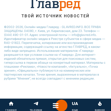
Новости Харькова
Новости Полтавы
ТВОЙ ИСТОЧНИК НОВОСТЕЙ
©2002-2026, Онлайн-медиа Главред - GLAVRED.INFO. ВСЕ ПРАВА
ЗАЩИЩЕНЫ. 04080, г. Киев, ул. Кириловская, дом 23. Телефон —
(044) 490-01-01. Адрес электронной почты — info@glavred.info.
Идентификатор онлайн-медиа в Реестре cубъектов в сфере медиа —
R40-01822.
Перепечатка, копирование или воспроизведение
информации, содержащей ссылку на агенство ГЛАВРЕД, в каком-
либо виде запрещено. Использование материалов «Главред»
разрешается при условии ссылки на «Главред». Для интернет-
изданий обязательна прямая, открытая для поисковых систем,
гиперссылка в первом абзаце на конкретный материал. Материалы с
плашками «Реклама», «Новости компаний», «Актуально», «Точка
зрения», «Официально» публикуются на коммерческих или
партнерских началах. Точки зрения, выраженные в материалах в
рубрике "Мнения", не всегда совпадают с мнением редакции.
ГЛАВНАЯ
TELEGRAM
ЯЗЫК
ВАЖНОЕ