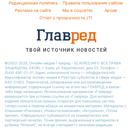
Курс валют
Редакционная политика
Правила пользования сайтом
Ани Лорак
Реклама на сайте
Мы в соцсетях
Архив
Кейт Миддлтон
Отчет о прозрачности JTI
Алла Пугачева
ТВОЙ ИСТОЧНИК НОВОСТЕЙ
©2002-2026, Онлайн-медиа Главред - GLAVRED.INFO. ВСЕ ПРАВА
ЗАЩИЩЕНЫ. 04080, г. Киев, ул. Кириловская, дом 23. Телефон —
(044) 490-01-01. Адрес электронной почты — info@glavred.info.
Идентификатор онлайн-медиа в Реестре cубъектов в сфере медиа —
R40-01822.
Перепечатка, копирование или воспроизведение
информации, содержащей ссылку на агенство ГЛАВРЕД, в каком-
либо виде запрещено. Использование материалов «Главред»
разрешается при условии ссылки на «Главред». Для интернет-
изданий обязательна прямая, открытая для поисковых систем,
гиперссылка в первом абзаце на конкретный материал. Материалы с
плашками «Реклама», «Новости компаний», «Актуально», «Точка
зрения», «Официально» публикуются на коммерческих или
партнерских началах. Точки зрения, выраженные в материалах в
рубрике "Мнения", не всегда совпадают с мнением редакции.