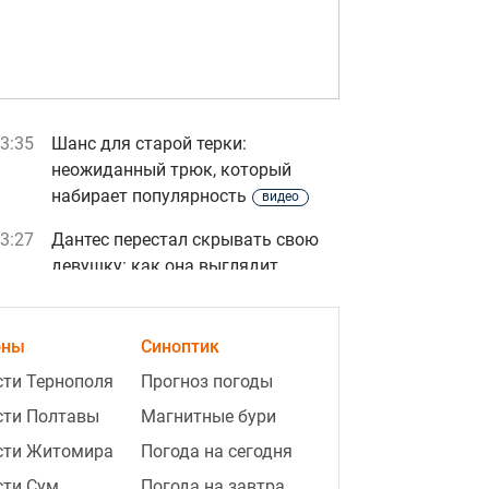
3:35
Шанс для старой терки:
неожиданный трюк, который
набирает популярность
видео
3:27
Дантес перестал скрывать свою
девушку: как она выглядит
3:18
В Закарпатском ТЦК незаконно
списали с учета свыше 1,5 тыс
оны
Синоптик
мужчин: раскрыта схема
ти Тернополя
Прогноз погоды
3:15
"Arctic Express" важен как
сти Полтавы
Магнитные бури
прецедент: Гардус о решении
сти Житомира
Погода на сегодня
Британии по танкеру РФ
мнение
сти Сум
Погода на завтра