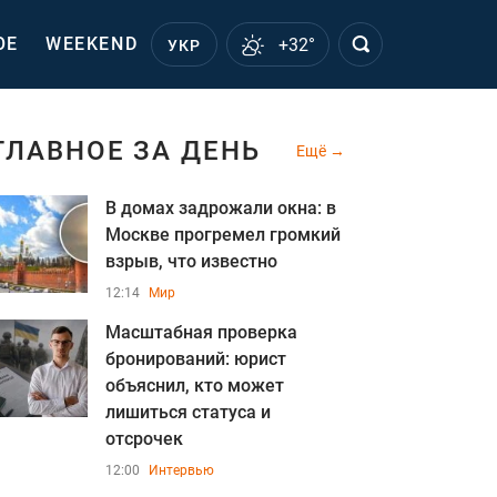
ОЕ
WEEKEND
+32°
УКР
ГЛАВНОЕ ЗА ДЕНЬ
Ещё
В домах задрожали окна: в
Москве прогремел громкий
взрыв, что известно
12:14
Мир
Масштабная проверка
бронирований: юрист
объяснил, кто может
лишиться статуса и
отсрочек
12:00
Интервью