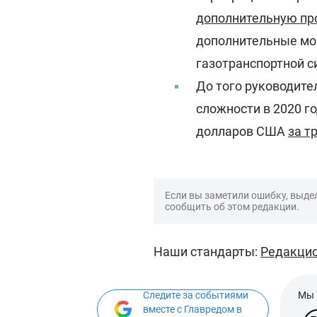
дополнительную про
дополнительные мощ
газотранспортной си
До того руководите
сложности в 2020 г
долларов США
за т
Если вы заметили ошибку, выдел
сообщить об этом редакции.
Наши стандарты:
Редакцио
Следите за событиями
Мы 
вместе с Главредом в