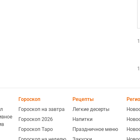
1
1
1
Гороскоп
Рецепты
Реги
л
Гороскоп на завтра
Легкие десерты
Новос
1
ивное
Гороскоп 2026
Напитки
Ново
ив
Гороскоп Таро
Праздничное меню
Ново
Гороскоп на неделю
Закуски
Ново